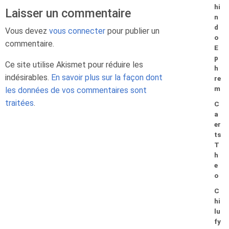
hi
Laisser un commentaire
n
d
Vous devez
vous connecter
pour publier un
o
commentaire.
E
p
Ce site utilise Akismet pour réduire les
h
indésirables.
En savoir plus sur la façon dont
re
m
les données de vos commentaires sont
traitées
.
C
a
er
ts
T
h
e
o
C
hi
lu
fy