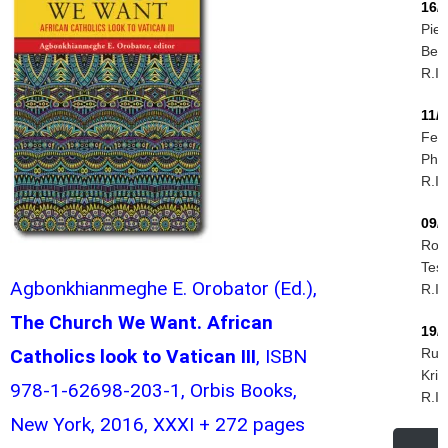
16/
Piet
Ber
R.I.
11/
Feli
Phir
R.I.
09/
Rog
Tess
Agbonkhianmeghe E. Orobator (Ed.),
R.I.
The Church We Want. African
19/
Catholics look to Vatican III
, ISBN
Rud
Krie
978-1-62698-203-1, Orbis Books,
R.I.
New York, 2016, XXXI + 272 pages