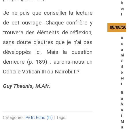
b
er
Je ne puis que conseiller la lecture
t
de cet ouvrage. Chaque confrère y
08/08/202
trouvera des éléments de réflexion,
A
sans doute d’autres que je n’ai pas
s
a
développés ici. Mais la question
ni
demeure (p. 189) : aurons-nous un
G
il
Concile Vatican III ou Nairobi I ?
b
er
t
Guy Theunis, M.Afr.
B
a
h
a
ti
Categories:
Petit Echo (fr)
| Tags:
M
u