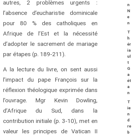
autres, 2 problèmes urgents :
n
N
l’absence d’eucharistie dominicale
e
pour 80 % des catholiques en
n
T
Afrique de l’Est et la nécessité
h
d’adopter le sacrement de mariage
ér
ia
par étapes (p. 189-211).
ul
t
A la lecture du livre, on sent aussi
G
a
l’impact du pape François sur la
ét
a
réflexion théologique exprimée dans
n
l’ouvrage. Mgr Kevin Dowling,
T
ie
d’Afrique du Sud, dans la
n
contribution initiale (p. 3-10), met en
d
re
valeur les principes de Vatican II
b