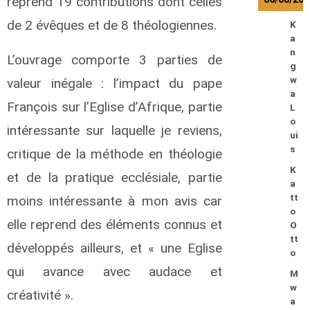
reprend 19 contributions dont celles
de 2 évêques et de 8 théologiennes.
K
a
n
L’ouvrage comporte 3 parties de
g
w
valeur inégale : l’impact du pape
a
François sur l’Eglise d’Afrique, partie
L
o
intéressante sur laquelle je reviens,
ui
s
critique de la méthode en théologie
K
et de la pratique ecclésiale, partie
a
tt
moins intéressante à mon avis car
o
elle reprend des éléments connus et
O
tt
développés ailleurs, et « une Eglise
o
qui avance avec audace et
M
w
créativité ».
a