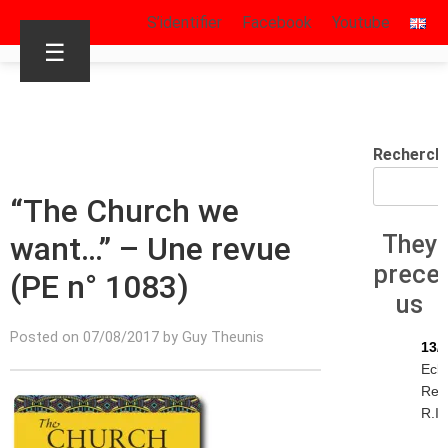
S’identifier
Facebook
Youtube
☰
Recherch
“The Church we
want…” – Une revue
They
prece
(PE n° 1083)
us
Posted on 07/08/2017 by Guy Theunis
13/
Eck
Rey
R.I.