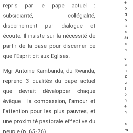
e
repris par le pape actuel :
o
g
subsidiarité, collégialité,
o
discernement par dialogue et
G
a
écoute. Il insiste sur la nécessité de
ét
a
partir de la base pour discerner ce
n
que l’Esprit dit aux Eglises.
v
a
Mgr Antoine Kambanda, du Rwanda,
n
Z
reprend 3 qualités du pape actuel
u
t
que devrait développer chaque
p
évêque : la compassion, l’amour et
h
e
l’attention pour les plus pauvres, et
n
L
une proximité pastorale effective du
a
m
peuple (p. 65-76).