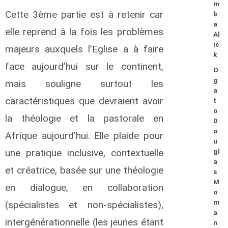
m
Cette 3ème partie est à retenir car
b
a
elle reprend à la fois les problèmes
Al
ic
majeurs auxquels l’Eglise a à faire
k
face aujourd’hui sur le continent,
O
g
mais souligne surtout les
a
caractéristiques que devraient avoir
t
o
la théologie et la pastorale en
D
o
Afrique aujourd’hui. Elle plaide pour
u
une pratique inclusive, contextuelle
gl
a
et créatrice, basée sur une théologie
s
M
en dialogue, en collaboration
o
m
(spécialistes et non-spécialistes),
a
intergénérationnelle (les jeunes étant
n