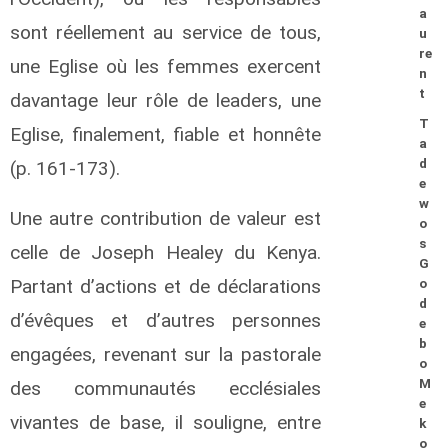
a
sont réellement au service de tous,
u
re
une Eglise où les femmes exercent
n
t
davantage leur rôle de leaders, une
T
Eglise, finalement, fiable et honnête
a
d
(p. 161-173).
e
w
Une autre contribution de valeur est
o
s
celle de Joseph Healey du Kenya.
G
Partant d’actions et de déclarations
o
d
d’évêques et d’autres personnes
e
b
engagées, revenant sur la pastorale
o
M
des communautés ecclésiales
e
vivantes de base, il souligne, entre
k
o