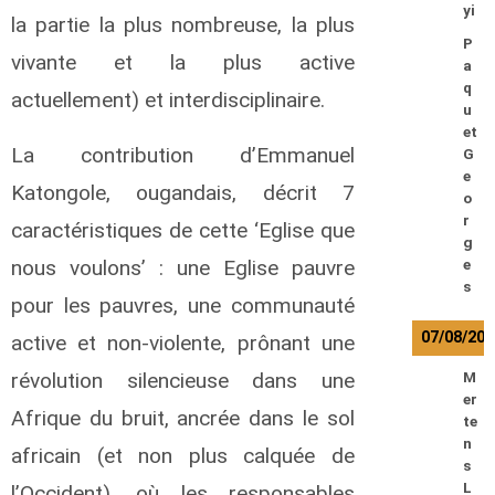
yi
la partie la plus nombreuse, la plus
P
vivante et la plus active
a
q
actuellement) et interdisciplinaire.
u
et
La contribution d’Emmanuel
G
e
Katongole, ougandais, décrit 7
o
r
caractéristiques de cette ‘Eglise que
g
nous voulons’ : une Eglise pauvre
e
s
pour les pauvres, une communauté
07/08/202
active et non-violente, prônant une
révolution silencieuse dans une
M
er
Afrique du bruit, ancrée dans le sol
te
n
africain (et non plus calquée de
s
L
l’Occident), où les responsables