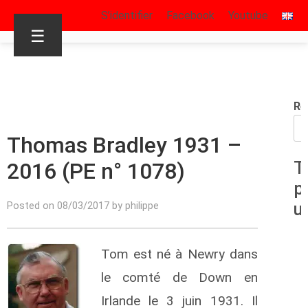
S’identifier
Facebook
Youtube
☰
Re
Thomas Bradley 1931 –
2016 (PE n° 1078)
T
p
u
Posted on 08/03/2017 by philippe
Tom est né à Newry dans
le comté de Down en
Irlande le 3 juin 1931. Il