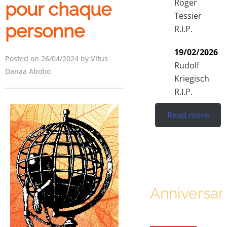
Roger
pour chaque
Tessier
personne
R.I.P.
19/02/2026
Posted on 26/04/2024 by Vitus
Rudolf
Danaa Abobo
Kriegisch
R.I.P.
Read more
Anniversar