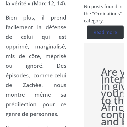
la vérité » (Marc 12, 14).
No posts found in
the "Ordinations"
Bien plus, il prend
category.
facilement la défense
Read more
de celui qui est
opprimé, marginalisé,
mis de côte, méprisé
ou ignoré. Des
Are 
épisodes, comme celui
inter
in gi
de Zachée, nous
yours
montre même sa
to th
Afric
prédilection pour ce
conti
genre de personnes.
and 