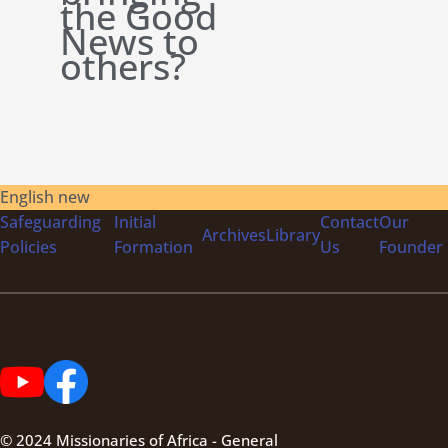
the Good
News to
others?
English new
Safeguarding
Initial
Contact
Our
Archives
Library
Policies
Formation
Us
Founder
© 2024 Missionaries of Africa - General