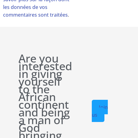
les données de vos
commentaires sont traitées
.
Are you
interested
in giving
yourself
to the
African
continent
Join
and being
us
a man of
God
bringing