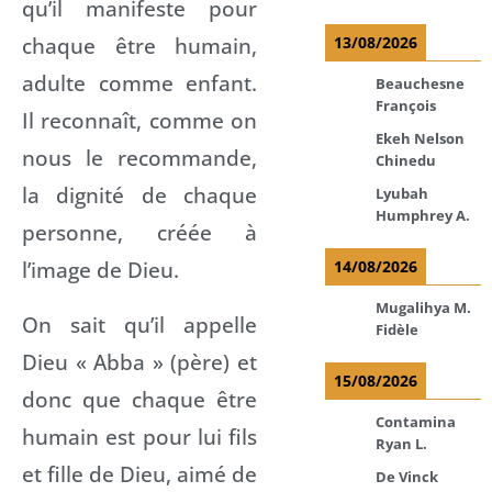
qu’il manifeste pour
chaque être humain,
13/08/2026
adulte comme enfant.
Beauchesne
François
Il reconnaît, comme on
Ekeh Nelson
nous le recommande,
Chinedu
la dignité de chaque
Lyubah
Humphrey A.
personne, créée à
l’image de Dieu.
14/08/2026
Mugalihya M.
On sait qu’il appelle
Fidèle
Dieu « Abba » (père) et
15/08/2026
donc que chaque être
Contamina
humain est pour lui fils
Ryan L.
et fille de Dieu, aimé de
De Vinck