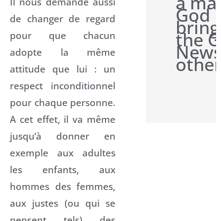
a ma
Il nous demande aussi
God
de changer de regard
bring
the 
pour que chacun
News
adopte la même
other
attitude que lui : un
respect inconditionnel
pour chaque personne.
A cet effet, il va même
jusqu’à donner en
exemple aux adultes
les enfants, aux
hommes des femmes,
aux justes (ou qui se
pensent tels) des