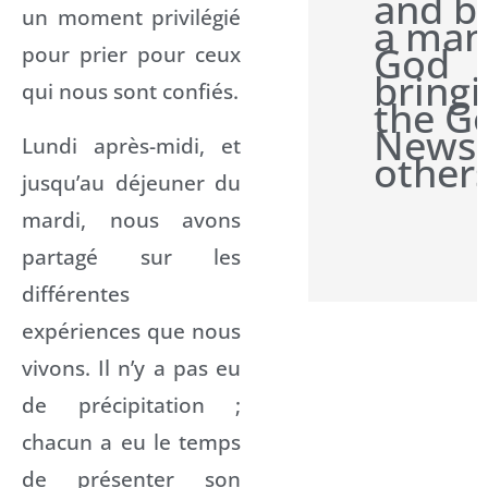
and b
un moment privilégié
a man
God
pour prier pour ceux
bring
qui nous sont confiés.
the G
News 
Lundi après-midi, et
other
jusqu’au déjeuner du
mardi, nous avons
partagé sur les
différentes
expériences que nous
vivons. Il n’y a pas eu
de précipitation ;
chacun a eu le temps
de présenter son