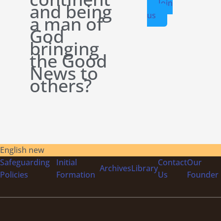
Join
and being
us
a man of
God
bringing
the Good
News to
others?
English new
Safeguarding
Initial
Contact
Our
Archives
Library
Policies
Formation
Us
Founder