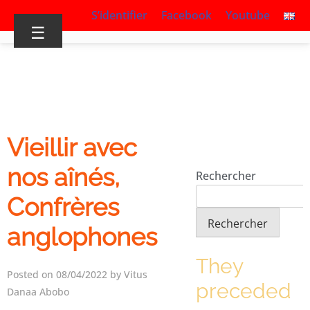
S’identifier
Facebook
Youtube
☰
Vieillir avec
nos aînés,
Rechercher
Confrères
Rechercher
anglophones
They
Posted on 08/04/2022 by Vitus
preceded
Danaa Abobo