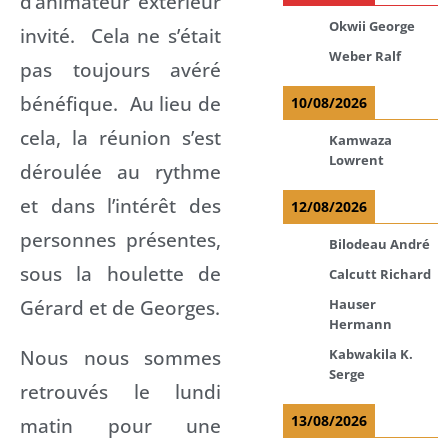
d’animateur extérieur
Okwii George
invité. Cela ne s’était
Weber Ralf
pas toujours avéré
bénéfique. Au lieu de
10/08/2026
cela, la réunion s’est
Kamwaza
Lowrent
déroulée au rythme
et dans l’intérêt des
12/08/2026
personnes présentes,
Bilodeau André
sous la houlette de
Calcutt Richard
Gérard et de Georges.
Hauser
Hermann
Nous nous sommes
Kabwakila K.
Serge
retrouvés le lundi
13/08/2026
matin pour une