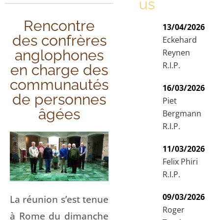
us
Rencontre
13/04/2026
des confrères
Eckehard
anglophones
Reynen
R.I.P.
en charge des
communautés
16/03/2026
de personnes
Piet
âgées
Bergmann
R.I.P.
11/03/2026
Felix Phiri
R.I.P.
09/03/2026
La réunion s’est tenue
Roger
à Rome du dimanche