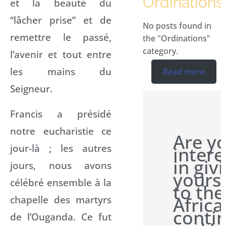
Ordinations
et la beauté du
“lâcher prise” et de
No posts found in
remettre le passé,
the "Ordinations"
category.
l’avenir et tout entre
les mains du
Read more
Seigneur.
Francis a présidé
notre eucharistie ce
Are y
jour-là ; les autres
intere
in giv
jours, nous avons
yourse
célébré ensemble à la
to the
chapelle des martyrs
Africa
conti
de l’Ouganda. Ce fut