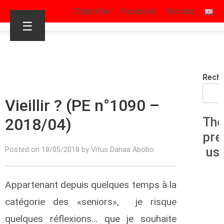
S’identifier
Facebook
Youtube
☰
Rech
Vieillir ? (PE n°1090 –
2018/04)
The
pre
us
Posted on 18/05/2018 by Vitus Danaa Abobo
Appartenant depuis quelques temps à la
catégorie des «seniors», je risque
quelques réflexions… que je souhaite