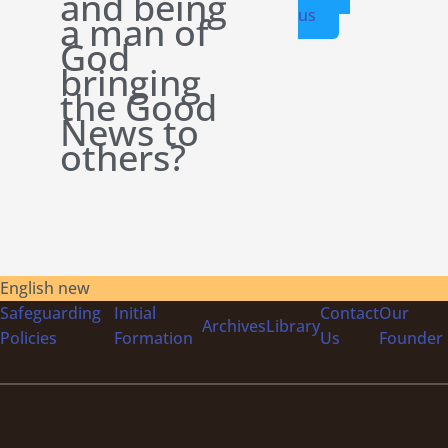
and being
us
a man of
God
bringing
the Good
News to
others?
English new
Safeguarding
Initial
Contact
Our
Archives
Library
Policies
Formation
Us
Founder