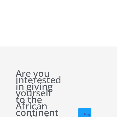
Are you
interested
in giving
yourself
to the
African
continent
Join