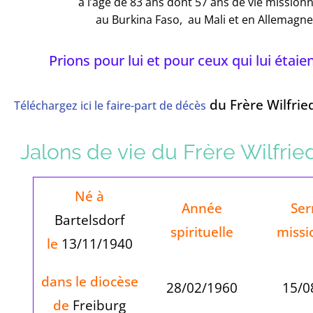
à l’âge de 83 ans dont 57 ans de vie missionn
au Burkina Faso, au Mali et en Allemagne
Prions pour lui et pour ceux qui lui étaie
du Frère Wilfrie
Téléchargez ici le faire-part de décès
Jalons de vie du Frère Wilfri
Né à
Année
Se
Bartelsdorf
spirituelle
missi
le
13/11/1940
dans le diocèse
28/02/1960
15/0
de
Freiburg