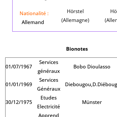
Hörstel
Hö
Nationalité :
(Allemagne)
(All
Allemand
Bionotes
Services
01/07/1967
Bobo Dioulasso
généraux
Services
01/01/1969
Diebougou,D.Diéboug
Généraux
Etudes
30/12/1975
Münster
Electricité
Apprend