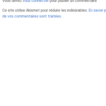
Vous devez
vous connecter
pour publier un commentaire.
Ce site utilise Akismet pour réduire les indésirables.
En savoir 
de vos commentaires sont traitées
.