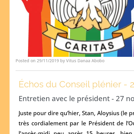
Posted on 29/11/2019 by Vitus Danaa Abobo
Échos du Conseil plénier -
Entretien avec le président - 27 
Juste pour dire qu’hier, Stan, Aloysius (le
très cordialement par le Président de 
l’après-midi peu après 15 heures, bi