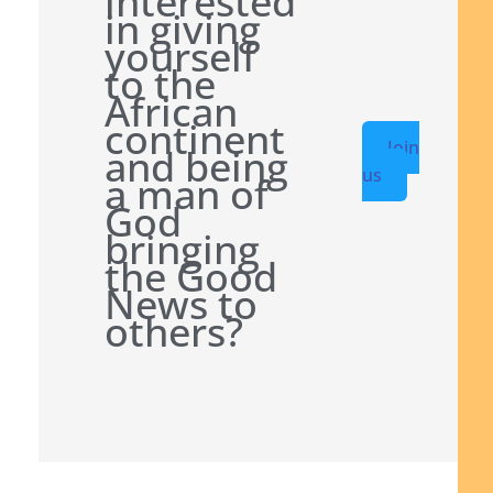
interested
in giving
yourself
to the
African
continent
Join
and being
us
a man of
God
bringing
the Good
News to
others?