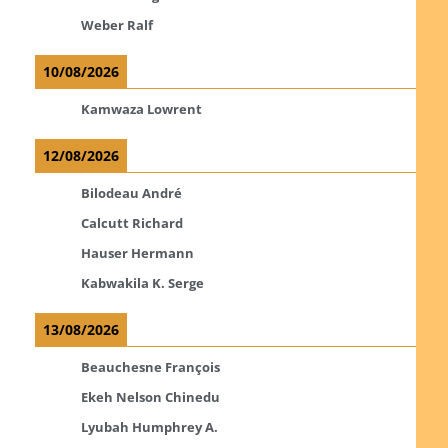
Weber Ralf
10/08/2026
Kamwaza Lowrent
12/08/2026
Bilodeau André
Calcutt Richard
Hauser Hermann
Kabwakila K. Serge
13/08/2026
Beauchesne François
Ekeh Nelson Chinedu
Lyubah Humphrey A.