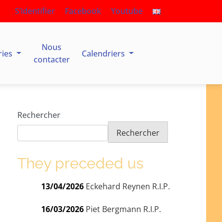
S’identifier
Facebook
Youtube
Nous
ries
Calendriers
contacter
Rechercher
Rechercher
They preceded us
13/04/2026
Eckehard Reynen R.I.P.
16/03/2026
Piet Bergmann R.I.P.