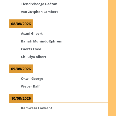
Tiendrebeogo Gaétan
van Zutphen Lambert
08/08/2026
Asani Gilbert
Bahati Muhindo Ephrem
Caerts Theo
Chilufya Albert
09/08/2026
Okwii George
Weber Ralf
10/08/2026
Kamwaza Lowrent