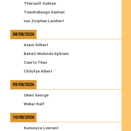
Thériault Gaétan
Tiendrebeogo Gaétan
van Zutphen Lambert
08/08/2026
Asani Gilbert
Bahati Muhindo Ephrem
Caerts Theo
Chilufya Albert
09/08/2026
Okwii George
Weber Ralf
10/08/2026
Kamwaza Lowrent