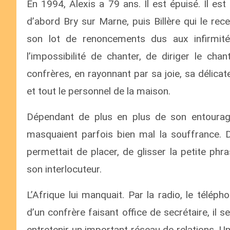
En 1994, Alexis a 79 ans. Il est épuisé. Il e
d’abord Bry sur Marne, puis Billère qui le rec
son lot de renoncements dus aux infirmités
l’impossibilité de chanter, de diriger le ch
confrères, en rayonnant par sa joie, sa délic
et tout le personnel de la maison.
Dépendant de plus en plus de son entourage,
masquaient parfois bien mal la souffrance. Do
permettait de placer, de glisser la petite ph
son interlocuteur.
L’Afrique lui manquait. Par la radio, le télé
d’un confrère faisant office de secrétaire, il 
entretenir un important réseau de relations. Un