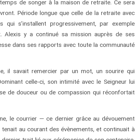
st temps de songer à la maison de retraite. Ce sera
evront. Période longue que celle de la retraite avec
 qui s’installent progressivement, par exemple
ant. Alexis y a continué sa mission auprès de ses
atesse dans ses rapports avec toute la communauté
 il savait remercier par un mot, un sourire qui
minant celle-ci, son intimité avec le Seigneur lui
rase de douceur ou de compassion qui réconfortait
phone, le courrier — ce dernier grâce au dévouement
se tenait au courant des évènements, et continuait à
 dernier trait lié aux cérémonies de son centenaire.