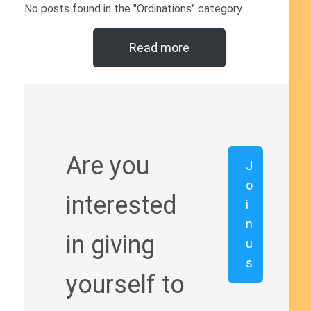
No posts found in the "Ordinations" category.
Read more
Are you
J
o
interested
i
n
in giving
u
s
yourself to