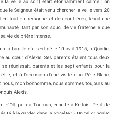
lé la veille au soir) était étonnamment calme : on
que le Seigneur était venu chercher la veille vers 20
 en tout du personnel et des confrères, tenait une
unauté, tant par son souci de vie fraternelle que
sa vie de prière intense.
ns la famille où il est né le 10 avril 1915, à Quintin,
re au cœur d’Alexis. Ses parents étaient tous deux
 se réunissait, parents et les sept enfants pour la
rêtre, et à l’occasion d’une visite d’un Père Blanc,
« Chez nous, mon bonhomme, nous sommes toujours au
nquis Alexis.
nt d’Olt, puis à Tournus, ensuite à Kerlois. Petit de
hésité à le garder dans la Société : « Un tel gringalet