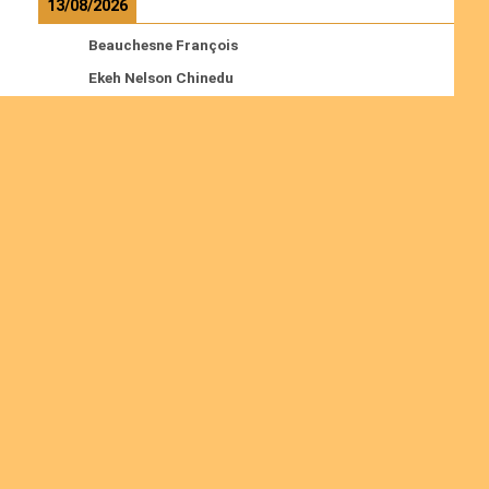
13/08/2026
Beauchesne François
Ekeh Nelson Chinedu
Lyubah Humphrey A.
Read more
Ordinations
No posts found in the "Ordinations" category.
Join us