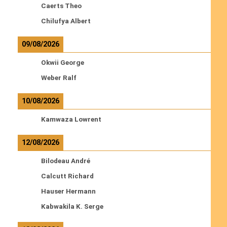
Caerts Theo
Chilufya Albert
09/08/2026
Okwii George
Weber Ralf
10/08/2026
Kamwaza Lowrent
12/08/2026
Bilodeau André
Calcutt Richard
Hauser Hermann
Kabwakila K. Serge