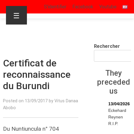
S’identifier
Facebook
Youtube
☰
Rechercher
Certificat de
reconnaissance
They
preceded
du Burundi
us
Posted on 13/09/2017 by Vitus Danaa
13/04/2026
Abobo
Eckehard
Reynen
R.I.P.
Du Nuntiuncula n° 704