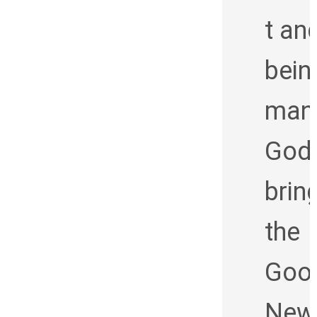
t an
bein
man
God
brin
the
Goo
New