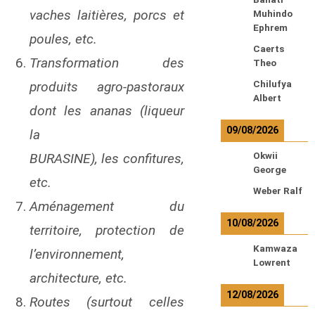
vaches laitières, porcs et
Muhindo
Ephrem
poules, etc.
Caerts
Transformation des
Theo
Chilufya
produits agro-pastoraux
Albert
dont les ananas (liqueur
09/08/2026
la
Okwii
BURASINE), les confitures,
George
etc.
Weber Ralf
Aménagement du
10/08/2026
territoire, protection de
Kamwaza
l’environnement,
Lowrent
architecture, etc.
12/08/2026
Routes (surtout celles