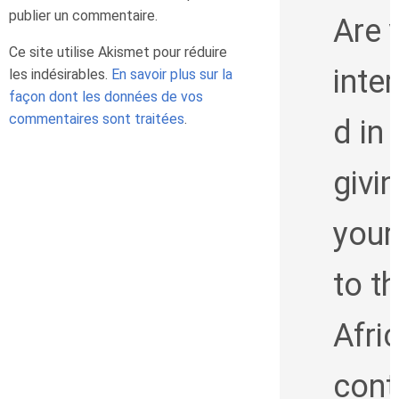
publier un commentaire.
Are 
Ce site utilise Akismet pour réduire
inte
les indésirables.
En savoir plus sur la
façon dont les données de vos
commentaires sont traitées
.
d in
givi
your
to t
Afri
cont