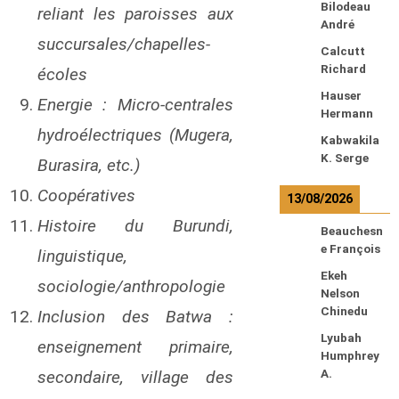
Bilodeau
reliant les paroisses aux
André
succursales/chapelles-
Calcutt
Richard
écoles
Hauser
Energie : Micro-centrales
Hermann
hydroélectriques (Mugera,
Kabwakila
K. Serge
Burasira, etc.)
Coopératives
13/08/2026
Histoire du Burundi,
Beauchesn
e François
linguistique,
Ekeh
sociologie/anthropologie
Nelson
Chinedu
Inclusion des Batwa :
Lyubah
enseignement primaire,
Humphrey
A.
secondaire, village des