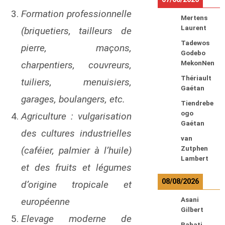
Formation professionnelle
Mertens
Laurent
(briquetiers, tailleurs de
Tadewos
pierre, maçons,
Godebo
MekonNen
charpentiers, couvreurs,
Thériault
tuiliers, menuisiers,
Gaétan
garages, boulangers, etc.
Tiendrebe
ogo
Agriculture : vulgarisation
Gaétan
des cultures industrielles
van
Zutphen
(caféier, palmier à l’huile)
Lambert
et des fruits et légumes
08/08/2026
d’origine tropicale et
Asani
européenne
Gilbert
Elevage moderne de
Bahati