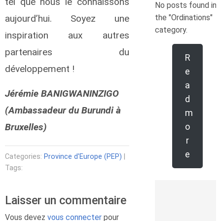
tel que nous le connaissons
No posts found in
the "Ordinations"
aujourd’hui. Soyez une
category.
inspiration aux autres
partenaires du
R
développement !
e
a
Jérémie BANIGWANINZIGO
d
(Ambassadeur du Burundi à
m
o
Bruxelles)
r
e
Categories:
Province d'Europe (PEP)
|
Tags:
Laisser un commentaire
Vous devez
vous connecter
pour