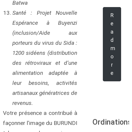
Batwa
Santé : Projet Nouvelle
R
Espérance à Buyenzi
e
a
(inclusion/Aide aux
d
porteurs du virus du Sida :
m
1200 sidéens (distribution
o
des rétroviraux et d’une
r
alimentation adaptée à
e
leur besoins, activités
artisanaux génératrices de
revenus.
Votre présence a contribué à
Ordinations
façonner l’image du BURUNDI