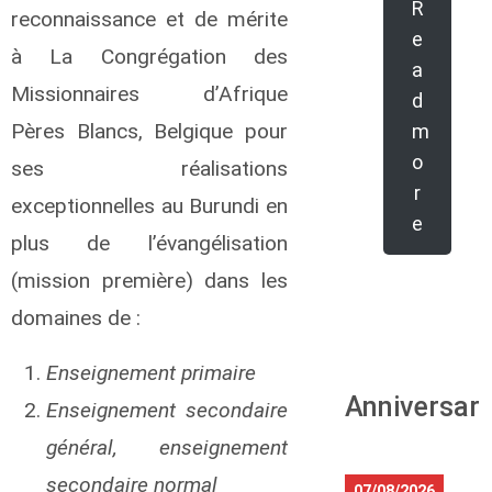
R
reconnaissance et de mérite
e
à La Congrégation des
a
Missionnaires d’Afrique
d
Pères Blancs, Belgique pour
m
o
ses réalisations
r
exceptionnelles au Burundi en
e
plus de l’évangélisation
(mission première) dans les
domaines de :
Enseignement primaire
Anniversari
Enseignement secondaire
général, enseignement
secondaire normal
07/08/2026