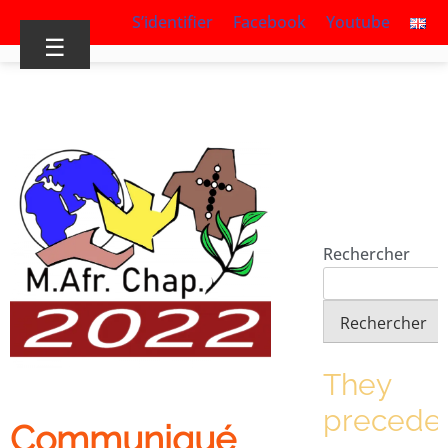
S’identifier
Facebook
Youtube
☰
Rechercher
Rechercher
They
precede
Communiqué