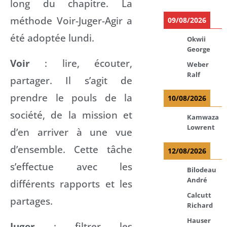
long du chapitre. La
méthode Voir-Juger-Agir a
09/08/2026
été adoptée lundi.
Okwii
George
Voir
: lire, écouter,
Weber
Ralf
partager. Il s’agit de
prendre le pouls de la
10/08/2026
société, de la mission et
Kamwaza
Lowrent
d’en arriver à une vue
d’ensemble. Cette tâche
12/08/2026
s’effectue avec les
Bilodeau
André
différents rapports et les
Calcutt
partages.
Richard
Hauser
Juger
: filtrer les