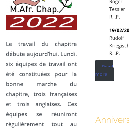
Roger
Tessier
R.I.P.
19/02/20
Rudolf
Le travail du chapitre
Kriegisch
débute aujourd’hui. Lundi,
R.I.P.
six équipes de travail ont
Read
été constituées pour la
more
bonne marche du
chapitre, trois françaises
et trois anglaises. Ces
équipes se réuniront
Annivers
régulièrement tout au