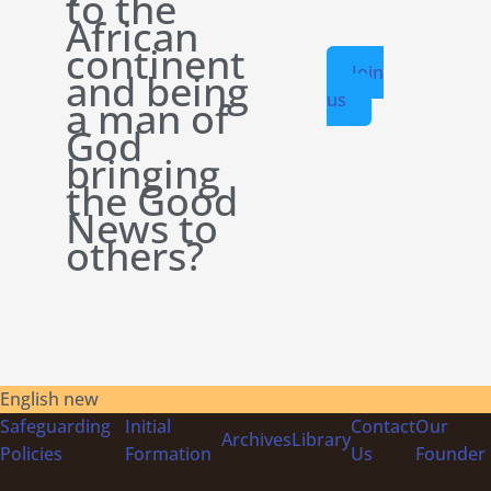
to the
African
continent
Join
and being
us
a man of
God
bringing
the Good
News to
others?
English new
Safeguarding
Initial
Contact
Our
Archives
Library
Policies
Formation
Us
Founder