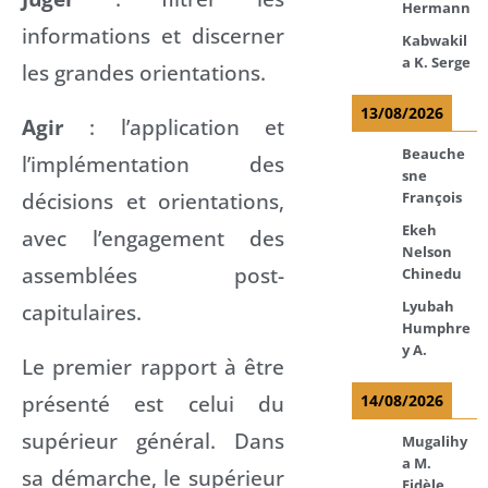
Hermann
informations et discerner
Kabwakil
a K. Serge
les grandes orientations.
13/08/2026
Agir
: l’application et
Beauche
l’implémentation des
sne
décisions et orientations,
François
Ekeh
avec l’engagement des
Nelson
assemblées post-
Chinedu
Lyubah
capitulaires.
Humphre
y A.
Le premier rapport à être
présenté est celui du
14/08/2026
supérieur général. Dans
Mugalihy
a M.
sa démarche, le supérieur
Fidèle