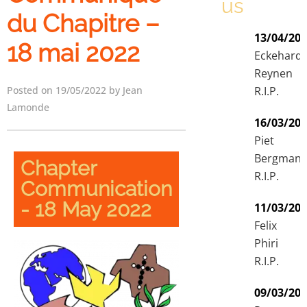
us
du Chapitre –
13/04/20
18 mai 2022
Eckehard
Reynen
Posted on 19/05/2022 by Jean
R.I.P.
Lamonde
16/03/20
Piet
Bergman
Chapter
R.I.P.
Communication
- 18 May 2022
11/03/20
Felix
Phiri
R.I.P.
09/03/20