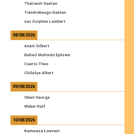
Thériault Gaétan
Tiendrebeogo Gaétan
van Zutphen Lambert
08/08/2026
Asani Gilbert
Bahati Muhindo Ephrem
Caerts Theo
Chilufya Albert
09/08/2026
Okwii George
Weber Ralf
10/08/2026
Kamwaza Lowrent