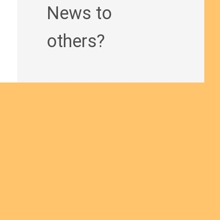
News to
others?
Join us