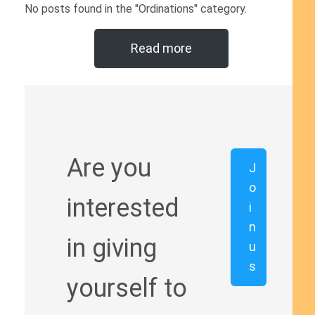
No posts found in the "Ordinations" category.
Read more
Are you
J
o
interested
i
n
in giving
u
s
yourself to