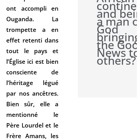
contine
ont accompli en
and bei
a man o
Ouganda. La
God
trompette a en
bringin
effet retenti dans
the Goo
News to
tout le pays et
others?
l’Église ici est bien
consciente de
l’héritage légué
par nos ancêtres.
Bien sûr, elle a
mentionné le
Père Lourdel et le
Frère Amans, les