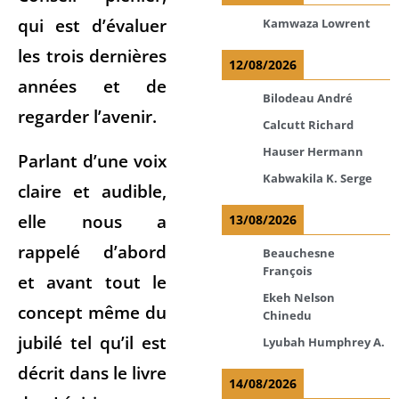
qui est d’évaluer
Kamwaza Lowrent
les trois dernières
12/08/2026
années et de
Bilodeau André
regarder l’avenir.
Calcutt Richard
Hauser Hermann
Parlant d’une voix
Kabwakila K. Serge
claire et audible,
elle nous a
13/08/2026
rappelé d’abord
Beauchesne
François
et avant tout le
Ekeh Nelson
concept même du
Chinedu
jubilé tel qu’il est
Lyubah Humphrey A.
décrit dans le livre
14/08/2026