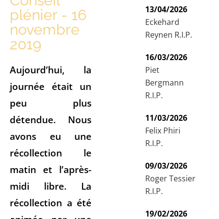
Conseil
13/04/2026
plénier - 16
Eckehard
novembre
Reynen R.I.P.
2019
16/03/2026
Aujourd’hui, la
Piet
Bergmann
journée était un
R.I.P.
peu plus
11/03/2026
détendue. Nous
Felix Phiri
avons eu une
R.I.P.
récollection le
09/03/2026
matin et l’après-
Roger Tessier
midi libre. La
R.I.P.
récollection a été
19/02/2026