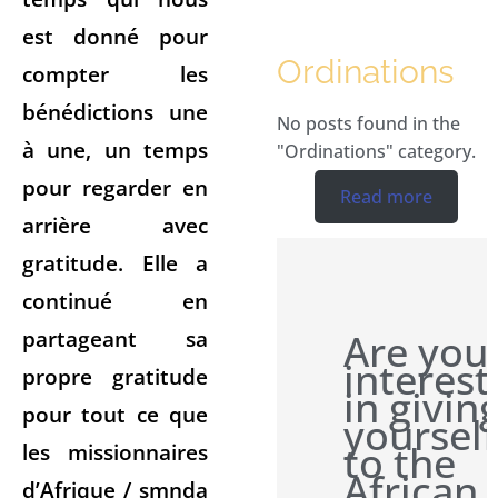
est donné pour
Ordinations
compter les
bénédictions une
No posts found in the
à une, un temps
"Ordinations" category.
pour regarder en
Read more
arrière avec
gratitude. Elle a
continué en
partageant sa
Are you
interes
propre gratitude
in givin
pour tout ce que
yourself
to the
les missionnaires
African
d’Afrique / smnda