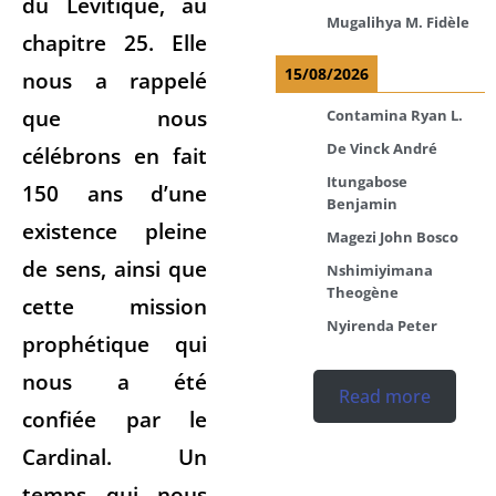
du Lévitique, au
Mugalihya M. Fidèle
chapitre 25. Elle
15/08/2026
nous a rappelé
que nous
Contamina Ryan L.
De Vinck André
célébrons en fait
Itungabose
150 ans d’une
Benjamin
existence pleine
Magezi John Bosco
de sens, ainsi que
Nshimiyimana
Theogène
cette mission
Nyirenda Peter
prophétique qui
nous a été
Read more
confiée par le
Cardinal. Un
temps qui nous