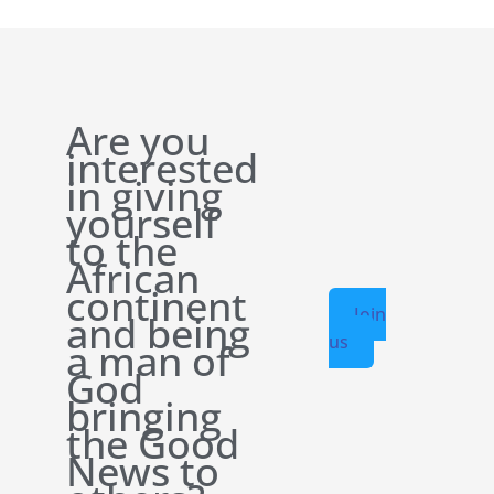
Are you
interested
in giving
yourself
to the
African
continent
Join
and being
us
a man of
God
bringing
the Good
News to