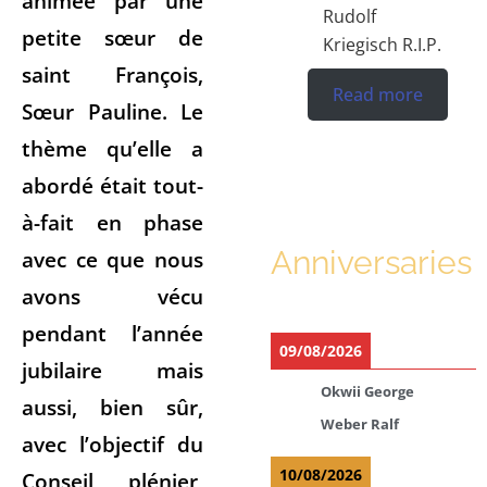
animée par une
Rudolf
petite sœur de
Kriegisch R.I.P.
saint François,
Read more
Sœur Pauline. Le
thème qu’elle a
abordé était tout-
à-fait en phase
Anniversaries
avec ce que nous
avons vécu
pendant l’année
09/08/2026
jubilaire mais
Okwii George
aussi, bien sûr,
Weber Ralf
avec l’objectif du
10/08/2026
Conseil plénier,