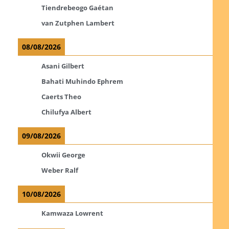
Tiendrebeogo Gaétan
van Zutphen Lambert
08/08/2026
Asani Gilbert
Bahati Muhindo Ephrem
Caerts Theo
Chilufya Albert
09/08/2026
Okwii George
Weber Ralf
10/08/2026
Kamwaza Lowrent