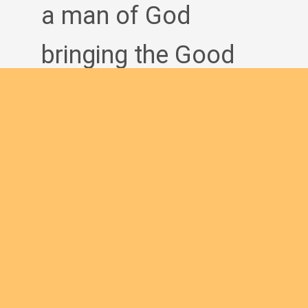
a man of God
bringing the Good
News to others?
Join us
English new
Safeguarding Policies
Initial
Formation
Archives