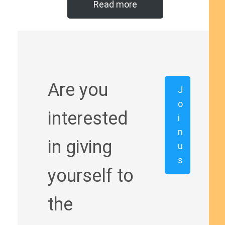
Read more
Are you
J
o
interested
i
n
in giving
u
s
yourself to
the