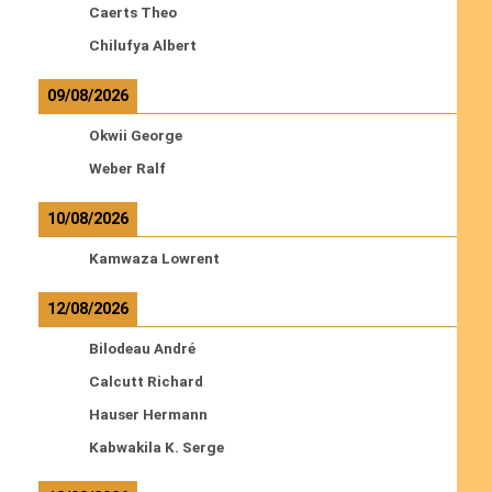
Caerts Theo
Chilufya Albert
09/08/2026
Okwii George
Weber Ralf
10/08/2026
Kamwaza Lowrent
12/08/2026
Bilodeau André
Calcutt Richard
Hauser Hermann
Kabwakila K. Serge