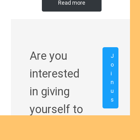
Read more
Are you
J
o
interested
i
n
in giving
u
s
yourself to
the