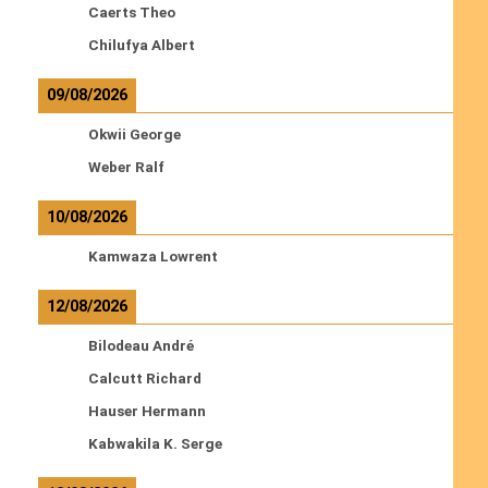
Caerts Theo
Chilufya Albert
09/08/2026
Okwii George
Weber Ralf
10/08/2026
Kamwaza Lowrent
12/08/2026
Bilodeau André
Calcutt Richard
Hauser Hermann
Kabwakila K. Serge