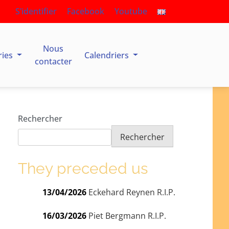
S’identifier
Facebook
Youtube
Nous
ries
Calendriers
contacter
Rechercher
Rechercher
They preceded us
13/04/2026
Eckehard Reynen R.I.P.
16/03/2026
Piet Bergmann R.I.P.