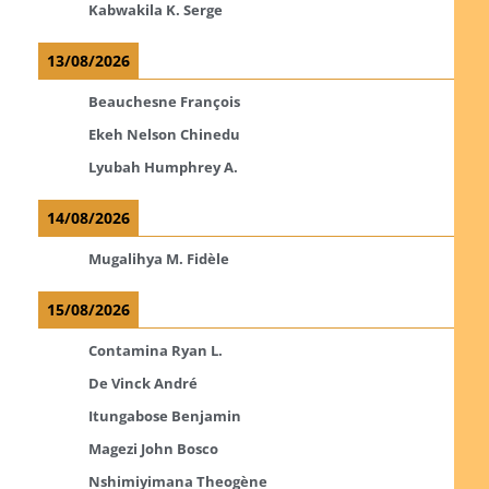
Kabwakila K. Serge
13/08/2026
Beauchesne François
Ekeh Nelson Chinedu
Lyubah Humphrey A.
14/08/2026
Mugalihya M. Fidèle
15/08/2026
Contamina Ryan L.
De Vinck André
Itungabose Benjamin
Magezi John Bosco
Nshimiyimana Theogène