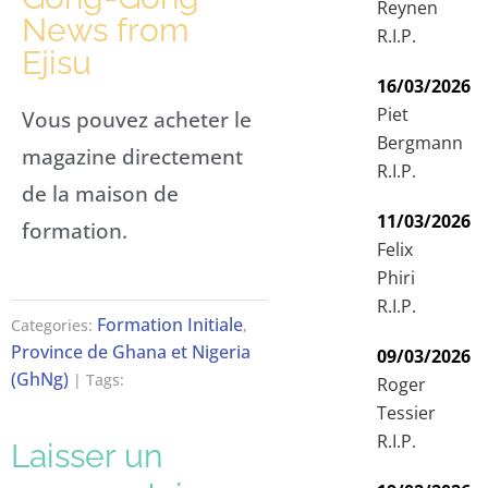
Reynen
News from
R.I.P.
Ejisu
16/03/2026
Piet
Vous pouvez acheter le
Bergmann
magazine directement
R.I.P.
de la maison de
11/03/2026
formation.
Felix
Phiri
R.I.P.
Formation Initiale
Categories:
,
Province de Ghana et Nigeria
09/03/2026
(GhNg)
| Tags:
Roger
Tessier
R.I.P.
Laisser un