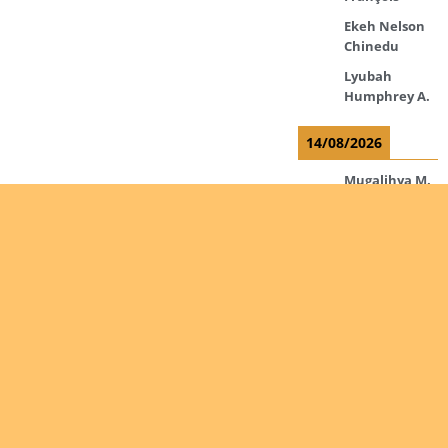
Ekeh Nelson
Chinedu
Lyubah
Humphrey A.
14/08/2026
Mugalihya M.
Fidèle
15/08/2026
Contamina
Ryan L.
De Vinck
André
Itungabose
Benjamin
Are you
Magezi John