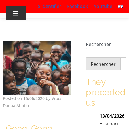
S’identifier
Facebook
Youtube
☰
Rechercher
Rechercher
They
preceded
Posted on 16/06/2020 by Vitus
us
Danaa Abobo
13/04/2026
Eckehard
Gong-Gong