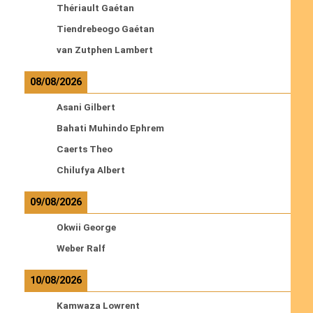
Thériault Gaétan
Tiendrebeogo Gaétan
van Zutphen Lambert
08/08/2026
Asani Gilbert
Bahati Muhindo Ephrem
Caerts Theo
Chilufya Albert
09/08/2026
Okwii George
Weber Ralf
10/08/2026
Kamwaza Lowrent