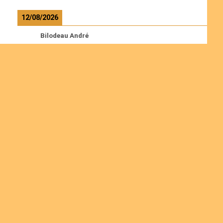
12/08/2026
Bilodeau André
Calcutt Richard
Hauser Hermann
Kabwakila K. Serge
Read more
Ordinations
Join us