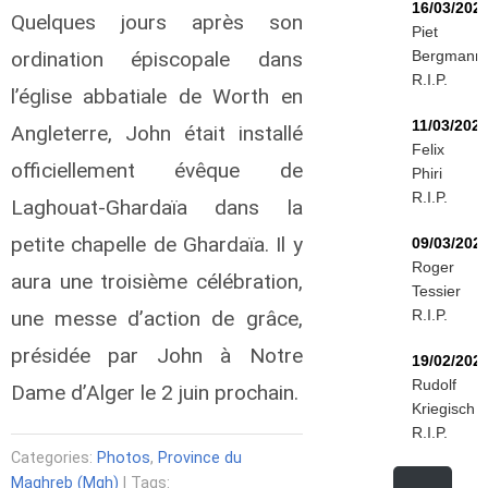
16/03/202
Quelques jours après son
Piet
ordination épiscopale dans
Bergmann
R.I.P.
l’église abbatiale de Worth en
11/03/202
Angleterre, John était installé
Felix
officiellement évêque de
Phiri
R.I.P.
Laghouat-Ghardaïa dans la
petite chapelle de Ghardaïa. Il y
09/03/202
Roger
aura une troisième célébration,
Tessier
une messe d’action de grâce,
R.I.P.
présidée par John à Notre
19/02/202
Rudolf
Dame d’Alger le 2 juin prochain.
Kriegisch
R.I.P.
Categories:
Photos
,
Province du
Maghreb (Mgh)
| Tags: