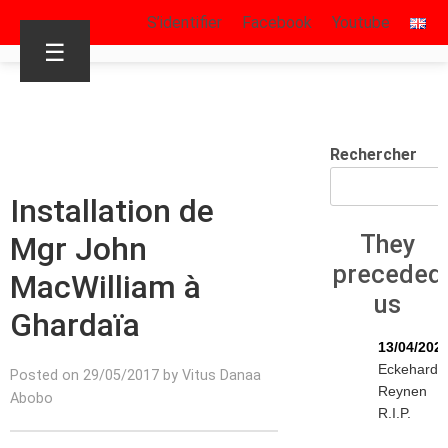
S’identifier
Facebook
Youtube
☰
Rechercher
Installation de
Mgr John
They
preceded
MacWilliam à
us
Ghardaïa
13/04/202
Eckehard
Posted on 29/05/2017 by Vitus Danaa
Reynen
Abobo
R.I.P.