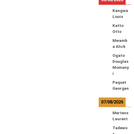
Kangwa
Louis
Katto
Otto
Mwamb
a Alick
Ogato
Douglas
Momany
i
Paquet
Georges
07/08/2026
Mertens
Laurent
Tadewo
s