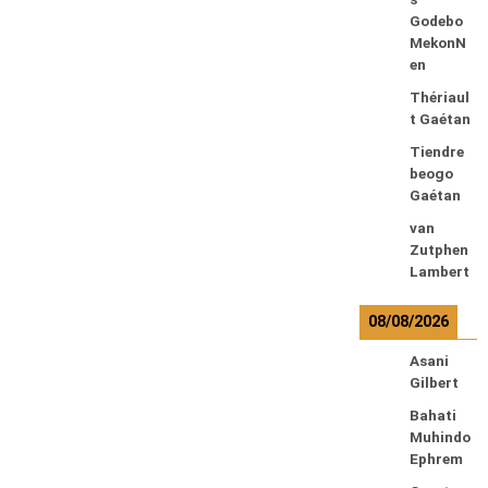
Godebo
MekonN
en
Thériaul
t Gaétan
Tiendre
beogo
Gaétan
van
Zutphen
Lambert
08/08/2026
Asani
Gilbert
Bahati
Muhindo
Ephrem