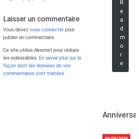
R
e
Laisser un commentaire
a
d
Vous devez
vous connecter
pour
m
publier un commentaire.
o
Ce site utilise Akismet pour réduire
r
les indésirables.
En savoir plus sur la
e
façon dont les données de vos
commentaires sont traitées
.
Anniversa
06/08/2026