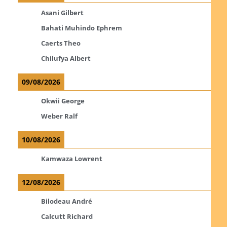
Asani Gilbert
Bahati Muhindo Ephrem
Caerts Theo
Chilufya Albert
09/08/2026
Okwii George
Weber Ralf
10/08/2026
Kamwaza Lowrent
12/08/2026
Bilodeau André
Calcutt Richard