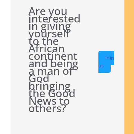
Are you
interested
in giving
yourself
to the
African
continent
Join
and being
us
a man of
God
bringing
the Good
News to
others?