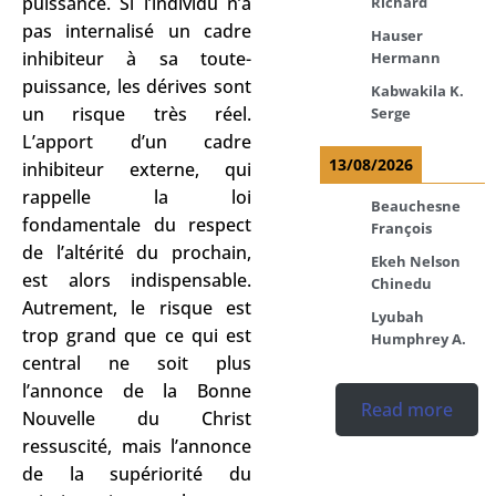
puissance. Si l’individu n’a
Richard
pas internalisé un cadre
Hauser
inhibiteur à sa toute-
Hermann
puissance, les dérives sont
Kabwakila K.
un risque très réel.
Serge
L’apport d’un cadre
13/08/2026
inhibiteur externe, qui
rappelle la loi
Beauchesne
fondamentale du respect
François
de l’altérité du prochain,
Ekeh Nelson
est alors indispensable.
Chinedu
Autrement, le risque est
Lyubah
trop grand que ce qui est
Humphrey A.
central ne soit plus
l’annonce de la Bonne
Read more
Nouvelle du Christ
ressuscité, mais l’annonce
de la supériorité du