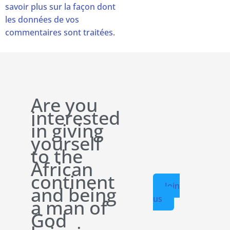
savoir plus sur la façon dont
les données de vos
commentaires sont traitées
.
Are you
interested
in giving
yourself
to the
African
continent
Join
and being
us
a man of
God