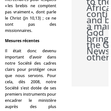
to th
Afric
« les brebis ne comptent
conti
pas vraiment », dont parle
and b
le Christ (Jn 10,13) ; ce ne
a man
sont pas des
God
missionnaires.
bring
Mesures récentes
the G
News
Il était donc devenu
other
important d’avoir dans
notre Société des cadres
clairs pour protéger ceux
que nous servons. Pour
cela, dès 2008, notre
Société s’est dotée de ses
premiers instruments pour
encadrer le ministère
auprès des plus