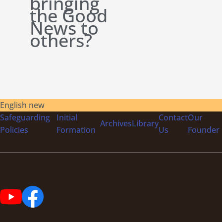
bringing
the Good
News to
others?
English new
Safeguarding
Initial
Contact
Our
Archives
Library
Policies
Formation
Us
Founder