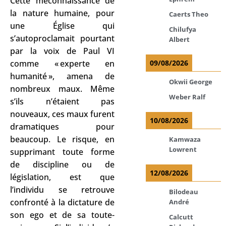
Cette méconnaissance de
la nature humaine, pour
Caerts Theo
une Église qui
Chilufya
s’autoproclamait pourtant
Albert
par la voix de Paul VI
09/08/2026
comme « experte en
humanité », amena de
Okwii George
nombreux maux. Même
Weber Ralf
s’ils n’étaient pas
nouveaux, ces maux furent
10/08/2026
dramatiques pour
beaucoup. Le risque, en
Kamwaza
Lowrent
supprimant toute forme
de discipline ou de
12/08/2026
législation, est que
l’individu se retrouve
Bilodeau
confronté à la dictature de
André
son ego et de sa toute-
Calcutt