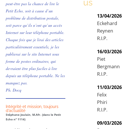
us
peut-être pas la chance de lire le
Petit Echo, soit à cause d’un
13/04/2026
problème de distribution postale,
Eckehard
soit parce qu’ils n’ont qu’un accès
Reynen
Internet sur leur téléphone portable.
R.I.P.
Chaque fois que je lirai des articles
particulièrement essentiels, je les
16/03/2026
publierai sur le site Internet sous
Piet
forme de postes ordinaires, qui
Bergmann
devraient être plus faciles à lire
R.I.P.
depuis un téléphone portable. Ne les
manquez pas.
11/03/2026
Ph. Docq
Felix
Phiri
Intégrité et mission, toujours
R.I.P.
d’actualité
Stéphane Joulain, M.Afr. (dans le Petit
Echo n° 1114)
09/03/2026