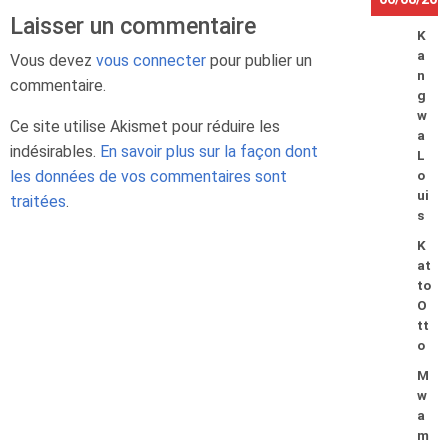
Laisser un commentaire
K
a
Vous devez
vous connecter
pour publier un
n
commentaire.
g
w
Ce site utilise Akismet pour réduire les
a
indésirables.
En savoir plus sur la façon dont
L
les données de vos commentaires sont
o
ui
traitées
.
s
K
at
to
O
tt
o
M
w
a
m