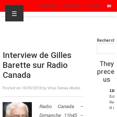
S’identifier
Facebook
Youtube
☰
Recherch
Interview de Gilles
Barette sur Radio
They
prece
Canada
us
Posted on 10/09/2018 by Vitus Danaa Abobo
13/0
Eck
Rey
Radio Canada –
R.I.P
Dimanche 11h45 –