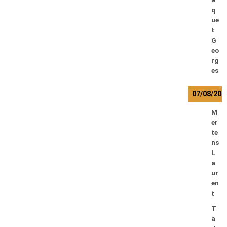
q
ue
t
G
eo
rg
es
07/08/202
M
er
te
ns
L
a
ur
en
t
T
a