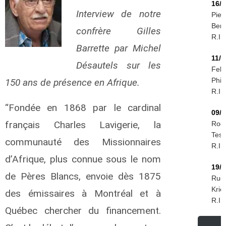
16/0
Interview de notre
Piet
Ber
confrère Gilles
R.I.P
Barrette par Michel
11/0
Désautels sur les
Feli
Phiri
150 ans de présence en Afrique.
R.I.P
“Fondée en 1868 par le cardinal
09/0
français Charles Lavigerie, la
Rog
Tess
communauté des Missionnaires
R.I.P
d’Afrique, plus connue sous le nom
19/0
de Pères Blancs, envoie dès 1875
Rudo
Krie
des émissaires à Montréal et à
R.I.P
Québec chercher du financement.