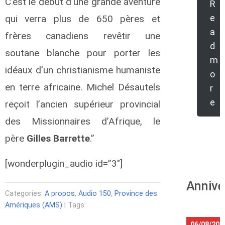
C’est le début d’une grande aventure
R
e
qui verra plus de 650 pères et
a
frères canadiens revêtir une
d
soutane blanche pour porter les
m
idéaux d’un christianisme humaniste
o
en terre africaine. Michel Désautels
r
e
reçoit l’ancien supérieur provincial
des Missionnaires d’Afrique, le
père
Gilles Barrette
.”
[wonderplugin_audio id=”3″]
Annive
Categories:
A propos
,
Audio 150
,
Province des
Amériques (AMS)
| Tags:
06/08/202