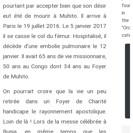
pourtant par accepter bien que son désir
foun
in
eut été de mourir à Muhito. Il arrive à
the
Paris le 19 juillet 2016. Le 5 janvier 2017
"Ordi
categ
il se casse le col du fémur. Hospitalisé, il
décède d’une embolie pulmonaire le 12
janvier. Il avait 65 ans de vie missionnaire,
50 ans au Congo dont 34 ans au Foyer
de Muhito.
On pourrait croire que la vie un peu
retirée dans un Foyer de Charité
handicape le rayonnement apostolique.
Loin de là ! Lors de la messe célébrée à
Bunia, en même temps que les