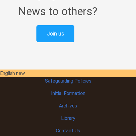
News to others?
Join us
English new
Safeguarding Policies
Initial
Formation
Archives
Library
Contact Us