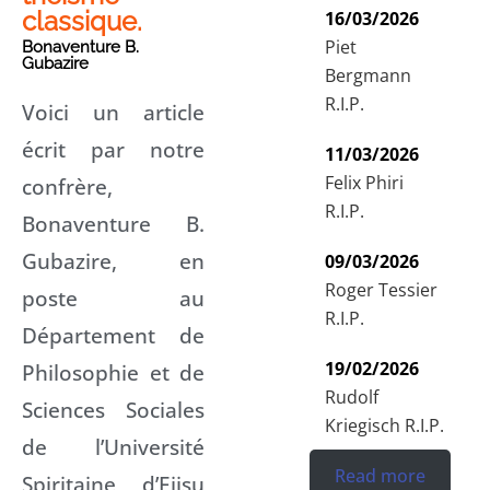
classique.
16/03/2026
Piet
Bonaventure B.
Gubazire
Bergmann
R.I.P.
Voici un article
écrit par notre
11/03/2026
Felix Phiri
confrère,
R.I.P.
Bonaventure B.
Gubazire, en
09/03/2026
Roger Tessier
poste au
R.I.P.
Département de
19/02/2026
Philosophie et de
Rudolf
Sciences Sociales
Kriegisch R.I.P.
de l’Université
Read more
Spiritaine d’Ejisu