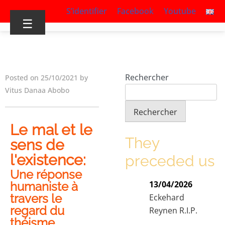
S’identifier
Facebook
Youtube
☰
Rechercher
Posted on 25/10/2021 by
Vitus Danaa Abobo
Rechercher
Le mal et le
They
sens de
l'existence:
preceded us
Une réponse
13/04/2026
humaniste à
travers le
Eckehard
regard du
Reynen R.I.P.
théisme