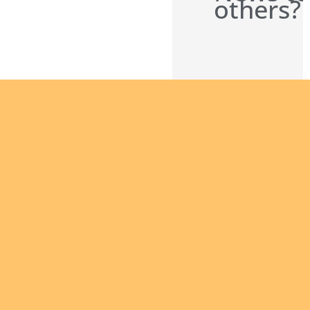
others?
Are you
interested
in giving
yourself
to the
African
continent
Join
and being