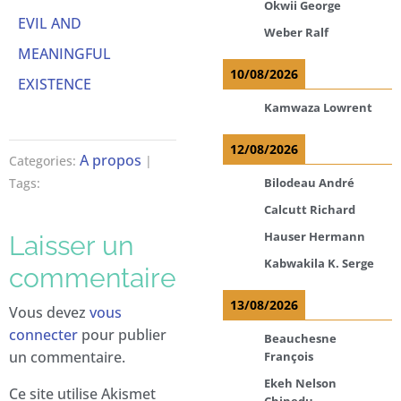
Okwii George
EVIL AND
Weber Ralf
MEANINGFUL
10/08/2026
EXISTENCE
Kamwaza Lowrent
12/08/2026
A propos
Categories:
|
Bilodeau André
Tags:
Calcutt Richard
Hauser Hermann
Laisser un
Kabwakila K. Serge
commentaire
13/08/2026
Vous devez
vous
connecter
pour publier
Beauchesne
un commentaire.
François
Ekeh Nelson
Ce site utilise Akismet
Chinedu