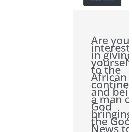
Are you
interes
in givin
yourself
to the
African
contine
and bei
a man o
God
bringin
the Goo
News to