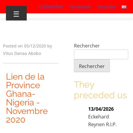
S’identifier
Facebook
Youtube
☰
Rechercher
Posted on 05/12/2020 by
Vitus Danaa Abobo
Rechercher
Lien de la
They
Province
Ghana-
preceded us
Nigeria -
13/04/2026
Novembre
Eckehard
2020
Reynen R.I.P.