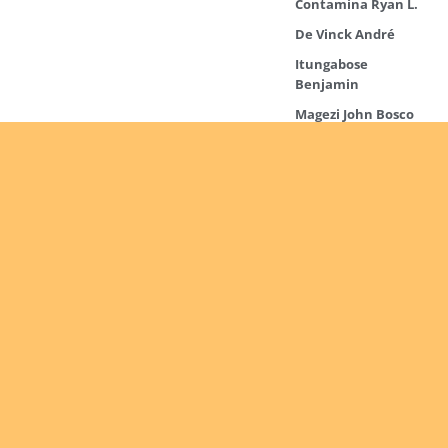
Contamina Ryan L.
De Vinck André
Itungabose
Benjamin
Magezi John Bosco
Nshimiyimana
Theogène
Nyirenda Peter
Read more
Are you
interested
Ordinations
in giving