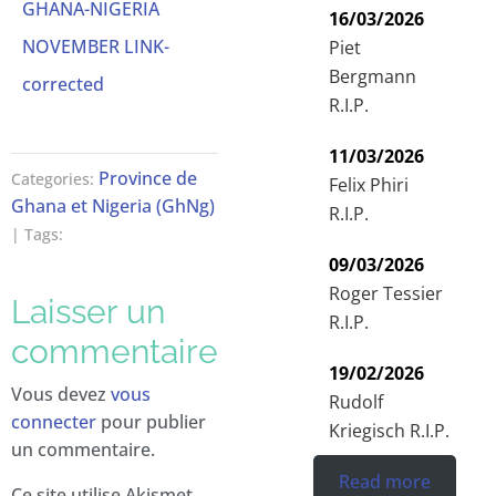
GHANA-NIGERIA
16/03/2026
NOVEMBER LINK-
Piet
Bergmann
corrected
R.I.P.
11/03/2026
Province de
Categories:
Felix Phiri
Ghana et Nigeria (GhNg)
R.I.P.
| Tags:
09/03/2026
Roger Tessier
Laisser un
R.I.P.
commentaire
19/02/2026
Vous devez
vous
Rudolf
connecter
pour publier
Kriegisch R.I.P.
un commentaire.
Read more
Ce site utilise Akismet