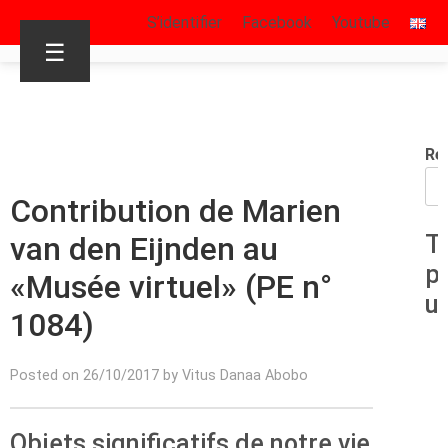
S’identifier
Facebook
Youtube
☰
Re
Contribution de Marien
van den Eijnden au
T
p
«Musée virtuel» (PE n°
u
1084)
Posted on 26/10/2017 by Vitus Danaa Abobo
Objets significatifs de notre vie