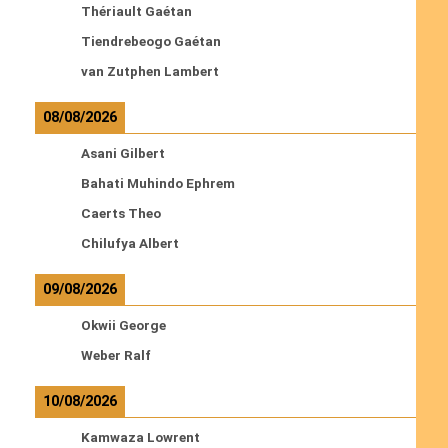
Thériault Gaétan
Tiendrebeogo Gaétan
van Zutphen Lambert
08/08/2026
Asani Gilbert
Bahati Muhindo Ephrem
Caerts Theo
Chilufya Albert
09/08/2026
Okwii George
Weber Ralf
10/08/2026
Kamwaza Lowrent