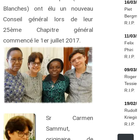
16/03/
Blanches) ont élu un nouveau
Piet
Bergma
Conseil général lors de leur
R.I.P.
25ème Chapitre général
11/03/2
commencé le 1er juillet 2017.
Felix
Phiri
R.I.P.
09/03/
Roger
Tessier
R.I.P.
19/02/
Rudolf
Sr Carmen
Kriegis
R.I.P.
Sammut,
originaire de