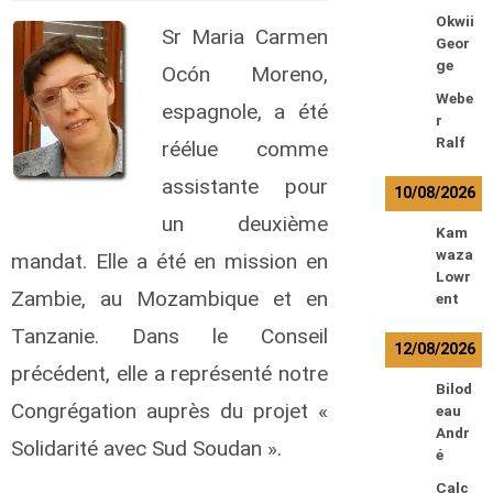
Okwii
Sr Maria Carmen
Geor
ge
Ocón Moreno,
Webe
espagnole, a été
r
Ralf
réélue comme
assistante pour
10/08/2026
un deuxième
Kam
waza
mandat. Elle a été en mission en
Lowr
Zambie, au Mozambique et en
ent
Tanzanie. Dans le Conseil
12/08/2026
précédent, elle a représenté notre
Bilod
Congrégation auprès du projet «
eau
Andr
Solidarité avec Sud Soudan ».
é
Calc