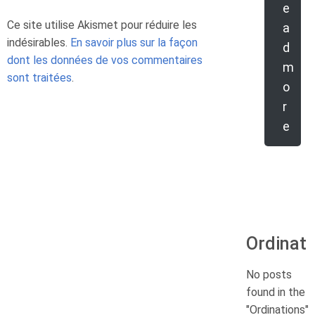
e
Ce site utilise Akismet pour réduire les
a
indésirables.
En savoir plus sur la façon
d
dont les données de vos commentaires
m
sont traitées
.
o
r
e
Ordinati
No posts
found in the
"Ordinations"