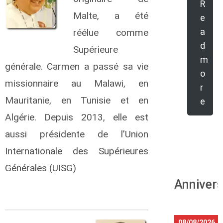
R
Malte, a été
e
a
réélue comme
d
Supérieure
m
générale. Carmen a passé sa vie
o
missionnaire au Malawi, en
r
Mauritanie, en Tunisie et en
e
Algérie. Depuis 2013, elle est
aussi présidente de l’Union
Internationale des Supérieures
Générales (UISG)
Annivers
08/08/2026