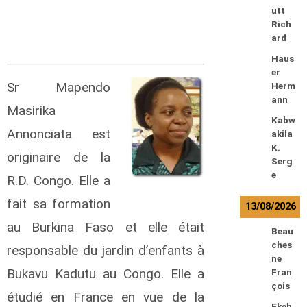
utt
Rich
ard
Haus
er
Sr Mapendo
Herm
ann
Masirika
Kabw
Annonciata est
akila
K.
originaire de la
Serg
e
R.D. Congo. Elle a
fait sa formation
13/08/2026
au Burkina Faso et elle était
Beau
ches
responsable du jardin d’enfants à
ne
Bukavu Kadutu au Congo. Elle a
Fran
çois
étudié en France en vue de la
Ekeh