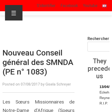
S’identifier
Facebook
Youtube
☰
Rechercher
Nouveau Conseil
général des SMNDA
They
precede
(PE n° 1083)
us
Posted on 07/08/2017 by Gisela Schreyer
13/04/
Eckeha
Reynen
Les Sœurs Missionnaires de
R.I.P.
Notre-Dame d’Afrique (Soeurs