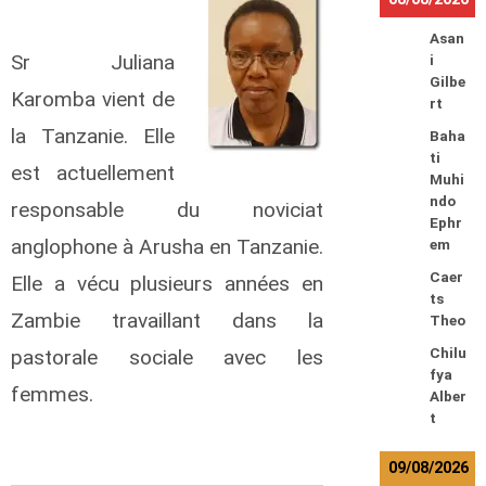
Asan
Sr Juliana
i
Gilbe
Karomba vient de
rt
la Tanzanie. Elle
Baha
ti
est actuellement
Muhi
ndo
responsable du noviciat
Ephr
anglophone à Arusha en Tanzanie.
em
Caer
Elle a vécu plusieurs années en
ts
Zambie travaillant dans la
Theo
Chilu
pastorale sociale avec les
fya
femmes.
Alber
t
09/08/2026