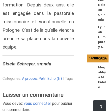
formation. Depuis deux ans, elle
Nels
on
est engagée dans la pastorale
Chin
edu
missionnaire et vocationnelle en
Lyub
Pologne. C’est de là qu’elle viendra
ah
Hum
prendre sa place dans la nouvelle
phre
équipe.
y A.
14/08/2026
Gisela Schreyer, smnda
Mug
alihy
a M.
Categories:
A propos
,
Petit Echo (fr)
| Tags:
Fidèl
e
Laisser un commentaire
Vous devez
vous connecter
pour publier
R
un commentaire.