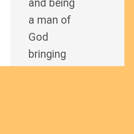
and being
a man of
God
bringing
the Good
News to
others?