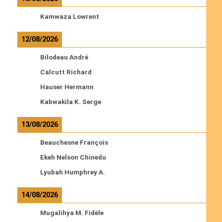
Kamwaza Lowrent
12/08/2026
Bilodeau André
Calcutt Richard
Hauser Hermann
Kabwakila K. Serge
13/08/2026
Beauchesne François
Ekeh Nelson Chinedu
Lyubah Humphrey A.
14/08/2026
Mugalihya M. Fidèle