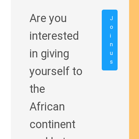
Are you
J
o
interested
i
n
in giving
u
s
yourself to
the
African
continent