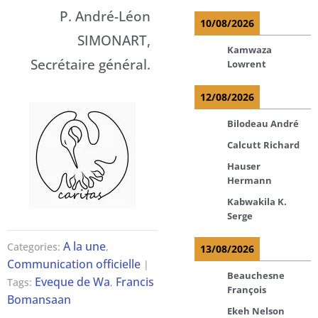
P. André-Léon
10/08/2026
SIMONART,
Kamwaza
Secrétaire général.
Lowrent
12/08/2026
Bilodeau André
Calcutt Richard
Hauser
Hermann
Kabwakila K.
Serge
A la une
Categories:
,
13/08/2026
Communication officielle
|
Beauchesne
Eveque de Wa
Francis
Tags:
,
François
Bomansaan
Ekeh Nelson