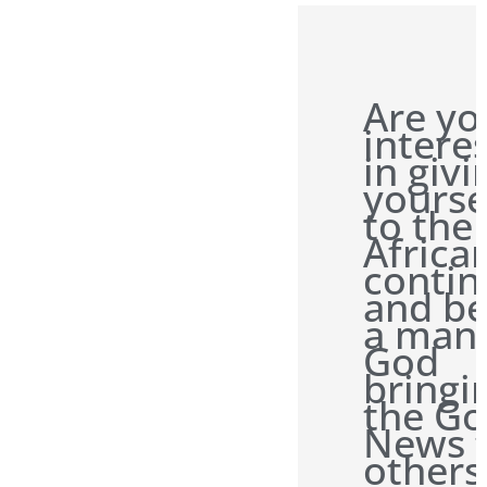
Are yo
intere
in givi
yourse
to the
Africa
contin
and be
a man 
God
bringi
the G
News 
others