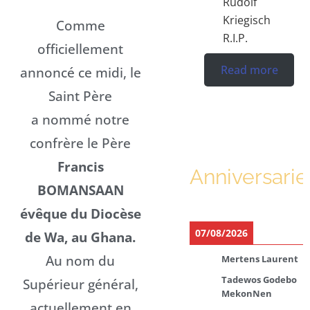
Rudolf
Kriegisch
Comme
R.I.P.
officiellement
Read more
annoncé ce midi, le
Saint Père
a nommé notre
confrère le Père
Francis
Anniversarie
BOMANSAAN
évêque du Diocèse
07/08/2026
de Wa, au Ghana.
Au nom du
Mertens Laurent
Tadewos Godebo
Supérieur général,
MekonNen
actuellement en