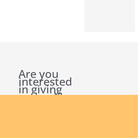
Are you
interested
in giving
yourself
to the
African
continent
Join
and being
us
a man of