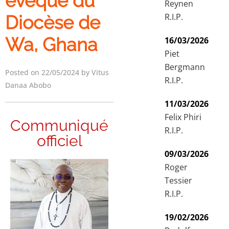
évêque du
Reynen
R.I.P.
Diocèse de
Wa, Ghana
16/03/2026
Piet
Bergmann
Posted on 22/05/2024 by Vitus
R.I.P.
Danaa Abobo
11/03/2026
Felix Phiri
Communiqué
R.I.P.
officiel
09/03/2026
Roger
Tessier
R.I.P.
19/02/2026