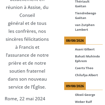
Thériault
réunion à Assise, du
Gaétan
Tiendrebeogo
Conseil
Gaétan
général et de tous
van Zutphen
Lambert
les confrères, nos
sincères félicitations
08/08/2026
à Francis et
Asani Gilbert
l’assurance de notre
Bahati Muhindo
Ephrem
prière et de notre
Caerts Theo
soutien fraternel
Chilufya Albert
dans son nouveau
service de l’Église.
09/08/2026
Okwii George
Rome, 22 mai 2024
Weber Ralf