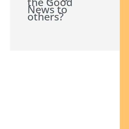
the Good
News to
others?