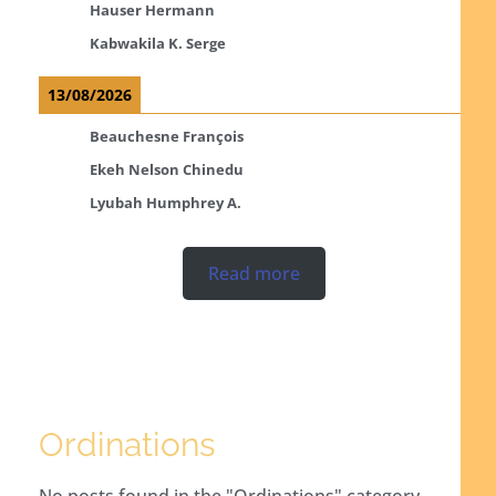
Hauser Hermann
Kabwakila K. Serge
13/08/2026
Beauchesne François
Ekeh Nelson Chinedu
Lyubah Humphrey A.
Read more
Ordinations
No posts found in the "Ordinations" category.