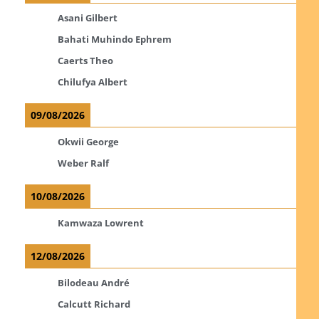
Asani Gilbert
Bahati Muhindo Ephrem
Caerts Theo
Chilufya Albert
09/08/2026
Okwii George
Weber Ralf
10/08/2026
Kamwaza Lowrent
12/08/2026
Bilodeau André
Calcutt Richard