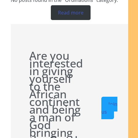
Read more
Are you
interested
in giving
yourself
to the
African
continent
Join
and being
us
a man of
God
bringing