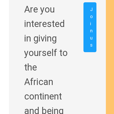
Are you
J
o
interested
i
n
in giving
u
s
yourself to
the
African
continent
and being