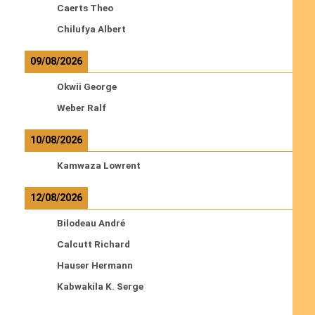
Caerts Theo
Chilufya Albert
09/08/2026
Okwii George
Weber Ralf
10/08/2026
Kamwaza Lowrent
12/08/2026
Bilodeau André
Calcutt Richard
Hauser Hermann
Kabwakila K. Serge