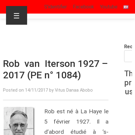
S’identifier
Facebook
Youtube
☰
Rech
Rob van Iterson 1927 –
2017 (PE n° 1084)
Th
pr
us
Posted on 14/11/2017 by Vitus Danaa Abobo
Rob est né à La Haye le
5 février 1927. Il a
d’abord étudié à ‘s-