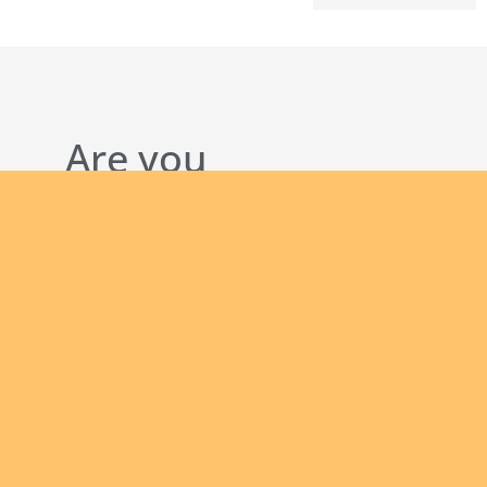
Are you
interested
in giving
yourself
to the
African
continent
Join
and being
us
a man of
God
bringing
the Good
News to