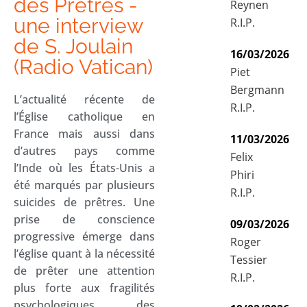
des Prêtres -
Reynen
une interview
R.I.P.
de S. Joulain
16/03/2026
(Radio Vatican)
Piet
Bergmann
L’actualité récente de
R.I.P.
l’Église catholique en
France mais aussi dans
11/03/2026
d’autres pays comme
Felix
l’Inde où les États-Unis a
Phiri
été marqués par plusieurs
R.I.P.
suicides de prêtres. Une
prise de conscience
09/03/2026
progressive émerge dans
Roger
l’église quant à la nécessité
Tessier
de prêter une attention
R.I.P.
plus forte aux fragilités
psychologiques des