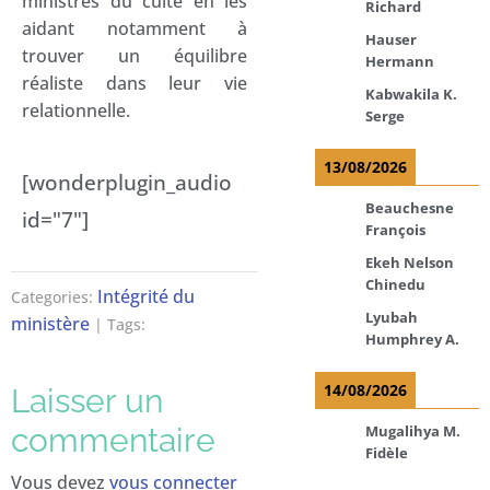
ministres du culte en les
Richard
aidant notamment à
Hauser
trouver un équilibre
Hermann
réaliste dans leur vie
Kabwakila K.
relationnelle.
Serge
13/08/2026
[wonderplugin_audio
Beauchesne
id="7"]
François
Ekeh Nelson
Chinedu
Intégrité du
Categories:
Lyubah
ministère
| Tags:
Humphrey A.
14/08/2026
Laisser un
Mugalihya M.
commentaire
Fidèle
Vous devez
vous connecter