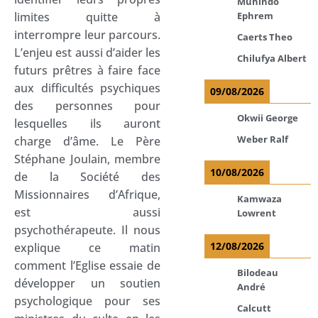
Muhindo
Ephrem
limites quitte à
interrompre leur parcours.
Caerts Theo
L’enjeu est aussi d’aider les
Chilufya Albert
futurs prêtres à faire face
aux difficultés psychiques
09/08/2026
des personnes pour
Okwii George
lesquelles ils auront
Weber Ralf
charge d’âme. Le Père
Stéphane Joulain, membre
10/08/2026
de la Société des
Missionnaires d’Afrique,
Kamwaza
est aussi
Lowrent
psychothérapeute. Il nous
12/08/2026
explique ce matin
comment l’Eglise essaie de
Bilodeau
développer un soutien
André
psychologique pour ses
Calcutt