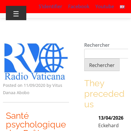
S’identifier
Facebook
Youtube
☰
Rechercher
Rechercher
They
Posted on 11/09/2020 by Vitus
preceded
Danaa Abobo
us
Santé
13/04/2026
psychologique
Eckehard