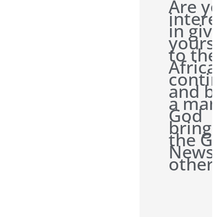
Are y
inter
in giv
yours
to th
Afric
conti
and b
a man
God
bring
the G
News 
other