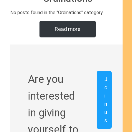
No posts found in the "Ordinations" category.
Read more
Are you
J
o
interested
i
n
in giving
u
s
yourself to