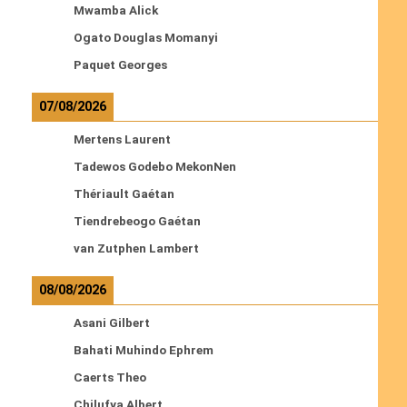
Mwamba Alick
Ogato Douglas Momanyi
Paquet Georges
07/08/2026
Mertens Laurent
Tadewos Godebo MekonNen
Thériault Gaétan
Tiendrebeogo Gaétan
van Zutphen Lambert
08/08/2026
Asani Gilbert
Bahati Muhindo Ephrem
Caerts Theo
Chilufya Albert