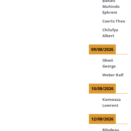
Bahati
Muhindo
Ephrem
Caerts Theo
Chilufya
Albert
09/08/2026
Okwii
George
Weber Ralf
10/08/2026
Kamwaza
Lowrent
12/08/2026
Bilodeau