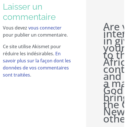
Laisser un
commentaire
Are 
Vous devez
vous connecter
inte
pour publier un commentaire.
in gi
your
Ce site utilise Akismet pour
to t
réduire les indésirables.
En
Afri
savoir plus sur la façon dont les
cont
données de vos commentaires
and 
sont traitées
.
a ma
God
brin
the 
News
othe