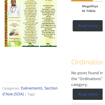
Mugalihya
M. Fidèle
Read more
Ordinatio
No posts found in
the "Ordinations"
category.
Evènements
Section
Categories:
,
d'Asie (SOA)
Read more
| Tags: