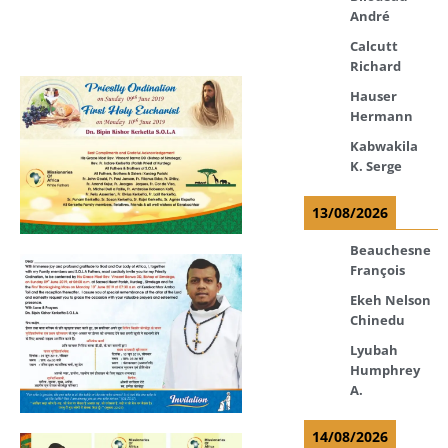
André
Calcutt
Richard
Hauser
Hermann
Kabwakila
K. Serge
13/08/2026
Beauchesne
François
Ekeh Nelson
Chinedu
Lyubah
Humphrey
A.
14/08/2026