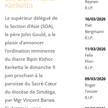
Reynen
Kerketta
R.I.P.
Le supérieur délégué de
16/03/2026
Piet
la Section d’Asie (SOA),
Bergmann
le père John Gould, a le
R.I.P.
plaisir d’annoncer
11/03/2026
l’ordination imminente
Felix
du diacre Bipin Kishor
Phiri
Kerketta le dimanche 9
R.I.P.
juin prochain à la
09/03/2026
paroisse du Sacré-Cœur
Roger
du diocèse de Simdega,
Tessier
R.I.P.
par Mgr Vincent Barwa.