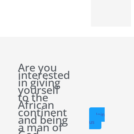
Are you
interested
in giving
yourself
to the
African
continent
Join
and being
us
a man of