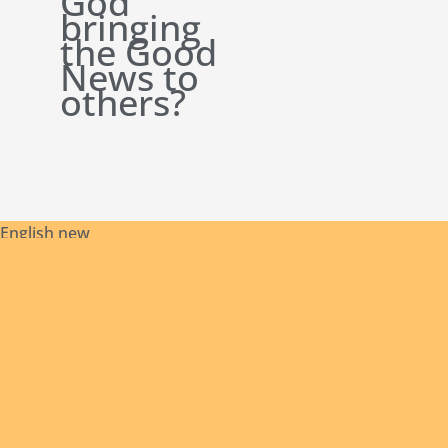
God
bringing
the Good
News to
others?
English new
Safeguarding
Initial
Contact
Our
Archives
Library
Policies
Formation
Us
Founder