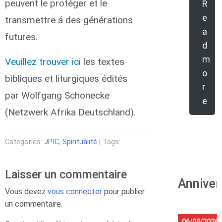
peuvent le protéger et le
R
e
transmettre á des générations
a
futures.
d
m
Veuillez trouver ici
les textes
o
bibliques et liturgiques édités
r
par
Wolfgang Schonecke
e
(Netzwerk Afrika Deutschland).
Categories:
JPIC
,
Spiritualité
| Tags:
Laisser un commentaire
Anniver
Vous devez
vous connecter
pour publier
un commentaire.
06/08/2026