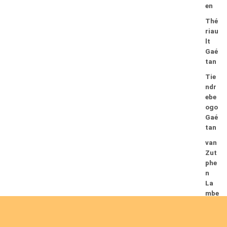
en
Thé
riau
lt
Gaé
tan
Tie
ndr
ebe
ogo
Gaé
tan
van
Zut
phe
n
La
mbe
rt
08/08/2026