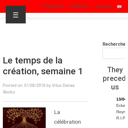
S’identifier
Facebook
Youtube
☰
Rechercher
Le temps de la
création, semaine 1
They
preced
us
Posted on 31/08/2018 by Vitus Danaa
Abobo
13/04
Eckeh
La
Reyne
R.I.P.
célébration