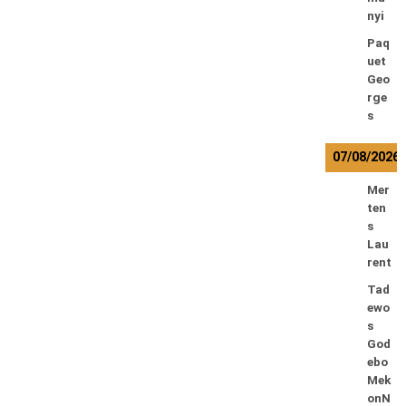
nyi
Paq
uet
Geo
rge
s
07/08/2026
Mer
ten
s
Lau
rent
Tad
ewo
s
God
ebo
Mek
onN