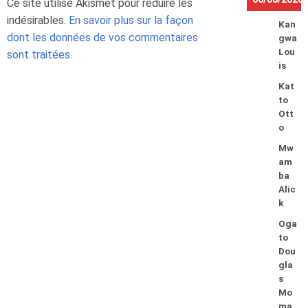
Ce site utilise Akismet pour réduire les
indésirables.
En savoir plus sur la façon
Kan
dont les données de vos commentaires
gwa
Lou
sont traitées
.
is
Kat
to
Ott
o
Mw
am
ba
Alic
k
Oga
to
Dou
gla
s
Mo
ma