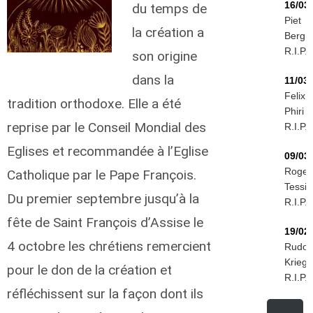
16/03
du temps de
Piet
la création a
Bergm
R.I.P.
son origine
dans la
11/03
Felix
tradition orthodoxe. Elle a été
Phiri
reprise par le Conseil Mondial des
R.I.P.
Eglises et recommandée à l’Eglise
09/03
Roger
Catholique par le Pape François.
Tessie
Du premier septembre jusqu’à la
R.I.P.
fête de Saint François d’Assise le
19/02
4 octobre les chrétiens remercient
Rudolf
Kriegi
pour le don de la création et
R.I.P.
réfléchissent sur la façon dont ils