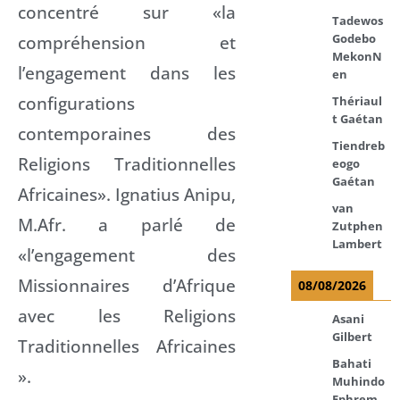
concentré sur «la
Tadewos
Godebo
compréhension et
MekonN
l’engagement dans les
en
configurations
Thériaul
t Gaétan
contemporaines des
Tiendreb
Religions Traditionnelles
eogo
Gaétan
Africaines». Ignatius Anipu,
van
M.Afr. a parlé de
Zutphen
Lambert
«l’engagement des
Missionnaires d’Afrique
08/08/2026
avec les Religions
Asani
Gilbert
Traditionnelles Africaines
Bahati
».
Muhindo
Ephrem