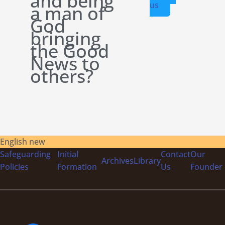
and being
us
a man of
God
bringing
the Good
News to
others?
English new
Safeguarding
Initial
Contact
Our
Archives
Library
Policies
Formation
Us
Founder