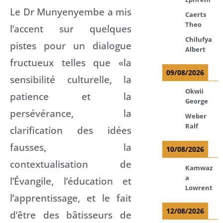
Le Dr Munyenyembe a mis
Caerts
Theo
l’accent sur quelques
Chilufya
pistes pour un dialogue
Albert
fructueux telles que «la
09/08/2026
sensibilité culturelle, la
Okwii
patience et la
George
persévérance, la
Weber
Ralf
clarification des idées
fausses, la
10/08/2026
contextualisation de
Kamwaz
a
l’Évangile, l’éducation et
Lowrent
l’apprentissage, et le fait
12/08/2026
d’être des bâtisseurs de