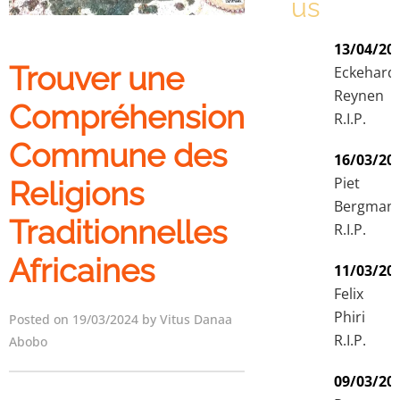
us
13/04/20
Trouver une
Eckehard
Reynen
Compréhension
R.I.P.
Commune des
16/03/20
Piet
Religions
Bergman
Traditionnelles
R.I.P.
Africaines
11/03/20
Felix
Phiri
Posted on 19/03/2024 by Vitus Danaa
R.I.P.
Abobo
09/03/20