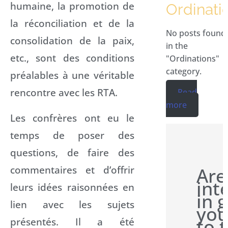
humaine, la promotion de
Ordinati
la réconciliation et de la
No posts found
consolidation de la paix,
in the
etc., sont des conditions
"Ordinations"
category.
préalables à une véritable
rencontre avec les RTA.
Read
more
Les confrères ont eu le
temps de poser des
questions, de faire des
commentaires et d’offrir
Are
int
leurs idées raisonnées en
in 
lien avec les sujets
you
to 
présentés. Il a été