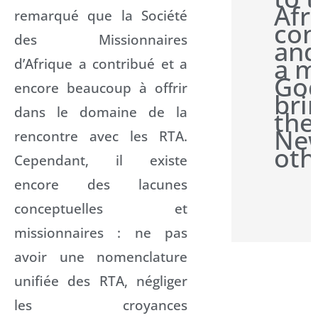
Afr
remarqué que la Société
con
des Missionnaires
and
a m
d’Afrique a contribué et a
Go
encore beaucoup à offrir
bri
dans le domaine de la
the
New
rencontre avec les RTA.
oth
Cependant, il existe
encore des lacunes
conceptuelles et
missionnaires : ne pas
avoir une nomenclature
unifiée des RTA, négliger
les croyances