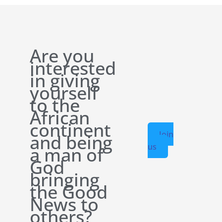
Are you
interested
in giving
yourself
to the
African
continent
Join
and being
us
a man of
God
bringing
the Good
News to
others?