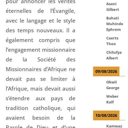
pour annoncer les vérités
Asani
Gilbert
éternelles de l’Évangile,
Bahati
avec le langage et le style
Muhindo
des temps nouveaux. Il a
Ephrem
Caerts
également compris que
Theo
l’engagement missionnaire
Chilufya
Albert
de la Société des
Missionnaires d’Afrique ne
09/08/2026
devait pas se limiter à
Okwii
l’Afrique, mais devait aussi
George
Weber
s’étendre aux pays de
Ralf
tradition catholique, qui
10/08/2026
avaient besoin de la
Kamwaz
Parole de Dieu et d’une