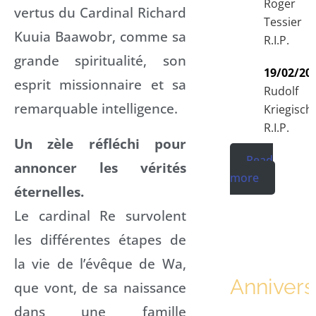
Roger
vertus du Cardinal Richard
Tessier
Kuuia Baawobr, comme sa
R.I.P.
grande spiritualité, son
19/02/20
esprit missionnaire et sa
Rudolf
remarquable intelligence.
Kriegisch
R.I.P.
Un zèle réfléchi pour
Read
annoncer les vérités
more
éternelles.
Le cardinal Re survolent
les différentes étapes de
la vie de l’évêque de Wa,
Annivers
que vont, de sa naissance
dans une famille