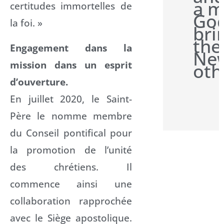
a m
certitudes immortelles de
Go
la foi. »
bri
the
Engagement dans la
New
mission dans un esprit
oth
d’ouverture.
En juillet 2020, le Saint-
Père le nomme membre
du Conseil pontifical pour
la promotion de l’unité
des chrétiens. Il
commence ainsi une
collaboration rapprochée
avec le Siège apostolique.