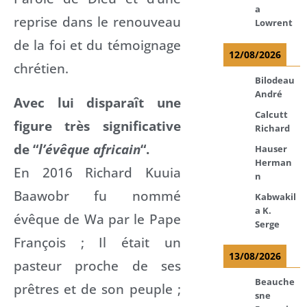
a
reprise dans le renouveau
Lowrent
de la foi et du témoignage
12/08/2026
chrétien.
Bilodeau
André
Avec lui disparaît une
Calcutt
figure très significative
Richard
de “
l’évêque africain
“.
Hauser
Herman
En 2016 Richard Kuuia
n
Baawobr fu nommé
Kabwakil
a K.
évêque de Wa par le Pape
Serge
François ; Il était un
13/08/2026
pasteur proche de ses
Beauche
prêtres et de son peuple ;
sne