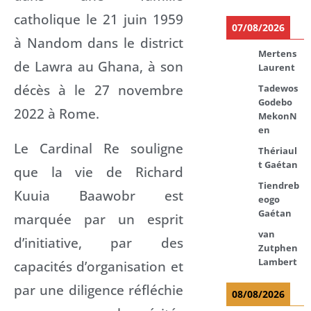
catholique le 21 juin 1959
07/08/2026
à Nandom dans le district
Mertens
de Lawra au Ghana, à son
Laurent
décès à le 27 novembre
Tadewos
Godebo
2022 à Rome.
MekonN
en
Le Cardinal Re souligne
Thériaul
t Gaétan
que la vie de Richard
Tiendreb
Kuuia Baawobr est
eogo
Gaétan
marquée par un esprit
van
d’initiative, par des
Zutphen
Lambert
capacités d’organisation et
par une diligence réfléchie
08/08/2026