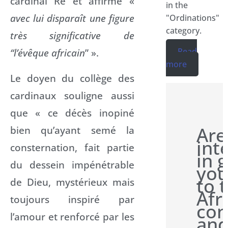
cardinal Re et affirme «
in the
avec lui disparaît une figure
"Ordinations"
category.
très significative de
Read
“l’évêque africain
” ».
more
Le doyen du collège des
cardinaux souligne aussi
que « ce décès inopiné
Are
bien qu’ayant semé la
int
consternation, fait partie
in 
du dessein impénétrable
you
to 
de Dieu, mystérieux mais
Afr
toujours inspiré par
con
l’amour et renforcé par les
and