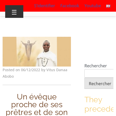
S’identifier
Facebook
Youtube
☰
Rechercher
Posted on 06/12/2022 by Vitus Danaa
Abobo
Rechercher
Un évêque
They
proche de ses
precede
prêtres et de son