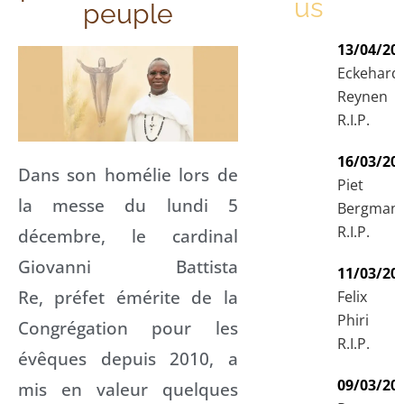
us
peuple
13/04/20
Eckehard
Reynen
R.I.P.
16/03/20
Dans son homélie lors de
Piet
la messe du lundi 5
Bergman
R.I.P.
décembre, le cardinal
Giovanni Battista
11/03/20
Re, préfet émérite de la
Felix
Phiri
Congrégation pour les
R.I.P.
évêques depuis 2010, a
09/03/20
mis en valeur quelques