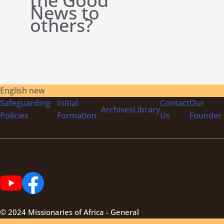
the Good
News to
others?
English new
Safeguarding
Initial
Contact
Our
Archives
Library
Policies
Formation
Us
Founder
© 2024 Missionaries of Africa - General