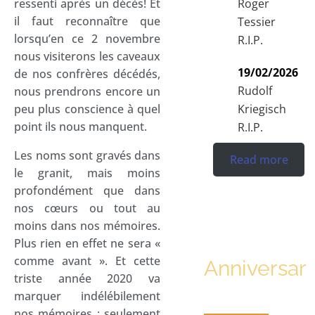
ressenti après un décès! Et
Roger
il faut reconnaître que
Tessier
lorsqu’en ce 2 novembre
R.I.P.
nous visiterons les caveaux
19/02/2026
de nos confrères décédés,
Rudolf
nous prendrons encore un
peu plus conscience à quel
Kriegisch
point ils nous manquent.
R.I.P.
Les noms sont gravés dans
Read more
le granit, mais moins
profondément que dans
nos cœurs ou tout au
moins dans nos mémoires.
Plus rien en effet ne sera «
comme avant ». Et cette
Anniversari
triste année 2020 va
marquer indélébilement
nos mémoires : seulement