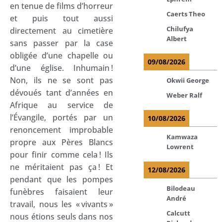
en tenue de films d’horreur
Caerts Theo
et puis tout aussi
Chilufya
directement au cimetière
Albert
sans passer par la case
obligée d’une chapelle ou
09/08/2026
d’une église. Inhumain !
Non, ils ne se sont pas
Okwii George
dévoués tant d’années en
Weber Ralf
Afrique au service de
l’Évangile, portés par un
10/08/2026
renoncement improbable
Kamwaza
propre aux Pères Blancs
Lowrent
pour finir comme cela ! Ils
ne méritaient pas ça ! Et
12/08/2026
pendant que les pompes
Bilodeau
funèbres faisaient leur
André
travail, nous les « vivants »
Calcutt
nous étions seuls dans nos