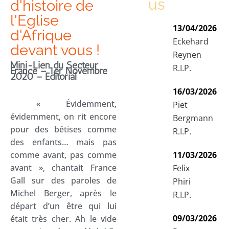
us
d'histoire de
l'Eglise
13/04/2026
d'Afrique
Eckehard
devant vous !
Reynen
Mini-Lien du Secteur
R.I.P.
France – 1er Novembre
2020 – Editorial
16/03/2026
« Évidemment,
Piet
évidemment, on rit encore
Bergmann
pour des bêtises comme
R.I.P.
des enfants… mais pas
comme avant, pas comme
11/03/2026
avant », chantait France
Felix
Gall sur des paroles de
Phiri
Michel Berger, après le
R.I.P.
départ d’un être qui lui
09/03/2026
était très cher. Ah le vide