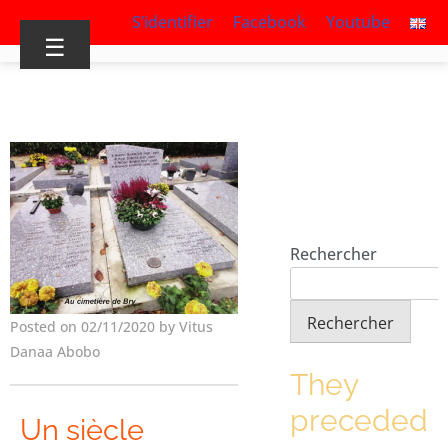
S’identifier
Facebook
Youtube
☰
Rechercher
Rechercher
Posted on 02/11/2020 by Vitus
Danaa Abobo
They
preceded
Un siècle