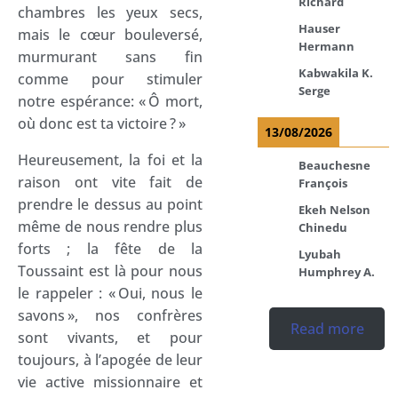
Richard
chambres les yeux secs,
Hauser
mais le cœur bouleversé,
Hermann
murmurant sans fin
Kabwakila K.
comme pour stimuler
Serge
notre espérance: « Ô mort,
où donc est ta victoire ? »
13/08/2026
Heureusement, la foi et la
Beauchesne
raison ont vite fait de
François
prendre le dessus au point
Ekeh Nelson
même de nous rendre plus
Chinedu
forts ; la fête de la
Lyubah
Toussaint est là pour nous
Humphrey A.
le rappeler : « Oui, nous le
savons », nos confrères
Read more
sont vivants, et pour
toujours, à l’apogée de leur
vie active missionnaire et