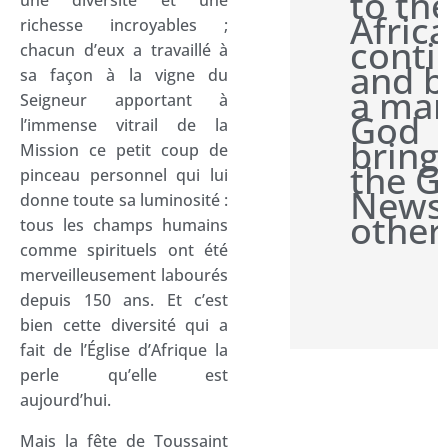
to th
une diversité et une
Afric
richesse incroyables ;
conti
chacun d’eux a travaillé à
and b
sa façon à la vigne du
a man
Seigneur apportant à
God
l’immense vitrail de la
bring
Mission ce petit coup de
the 
pinceau personnel qui lui
News
donne toute sa luminosité :
other
tous les champs humains
comme spirituels ont été
merveilleusement labourés
depuis 150 ans. Et c’est
bien cette diversité qui a
fait de l’Église d’Afrique la
perle qu’elle est
aujourd’hui.
Mais la fête de Toussaint