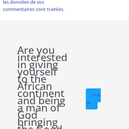
les données de vos
commentaires sont traitées
.
Are you
interested
in giving
yourself
to the
African
continent
Join
and being
us
a man of
God
bringing