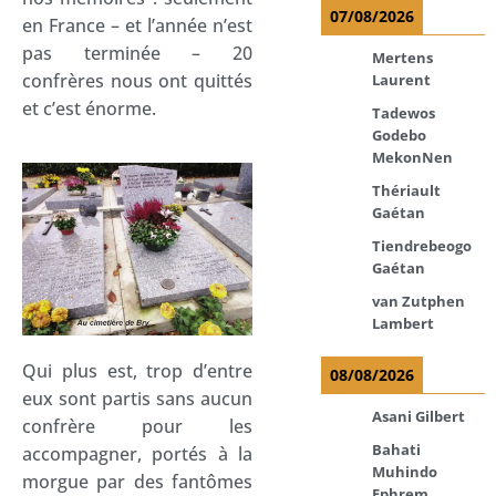
07/08/2026
en France – et l’année n’est
pas terminée – 20
Mertens
confrères nous ont quittés
Laurent
et c’est énorme.
Tadewos
Godebo
MekonNen
Thériault
Gaétan
Tiendrebeogo
Gaétan
van Zutphen
Lambert
Qui plus est, trop d’entre
08/08/2026
eux sont partis sans aucun
Asani Gilbert
confrère pour les
Bahati
accompagner, portés à la
Muhindo
morgue par des fantômes
Ephrem