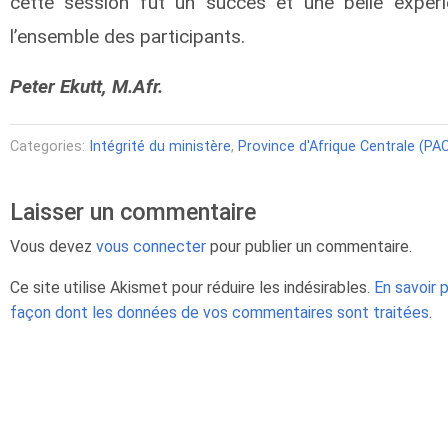
cette session fut un succès et une belle expér
l’ensemble des participants.
Peter Ekutt, M.Afr.
Categories:
Intégrité du ministère
,
Province d'Afrique Centrale (PA
Laisser un commentaire
Vous devez
vous connecter
pour publier un commentaire.
Ce site utilise Akismet pour réduire les indésirables.
En savoir p
façon dont les données de vos commentaires sont traitées
.