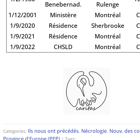
Benebernad.
Rulenge
1/12/2001
Ministère
Montréal
C
1/9/2020
Résidence
Sherbrooke
C
1/9/2021
Résidence
Montréal
C
1/9/2022
CHSLD
Montréal
C
Ils nous ont précédés
Nécrologie
Nouv. des co
Categories:
,
,
Province d'Europe (PEP)
| Tags: