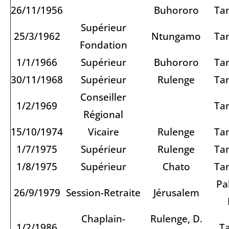
26/11/1956
Buhororo
Ta
Supérieur
25/3/1962
Ntungamo
Ta
Fondation
1/1/1966
Supérieur
Buhororo
Ta
30/11/1968
Supérieur
Rulenge
Ta
Conseiller
1/2/1969
Ta
Régional
15/10/1974
Vicaire
Rulenge
Ta
1/7/1975
Supérieur
Rulenge
Ta
1/8/1975
Supérieur
Chato
Ta
Pa
26/9/1979
Session-Retraite
Jérusalem
Chaplain-
Rulenge, D.
1/2/1986
T