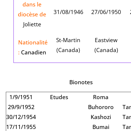
dans le
31/08/1946
27/06/1950
diocèse de
Joliette
St-Martin
Eastview
Nationalité
(Canada)
(Canada)
:
Canadien
Bionotes
1/9/1951
Etudes
Roma
29/9/1952
Buhororo
Ta
30/12/1954
Kashozi
Ta
17/11/1955
Bumai
Ta