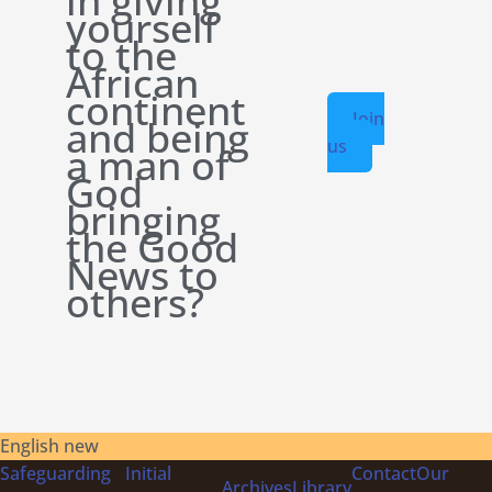
in giving
yourself
to the
African
continent
Join
and being
us
a man of
God
bringing
the Good
News to
others?
English new
Safeguarding
Initial
Contact
Our
Archives
Library