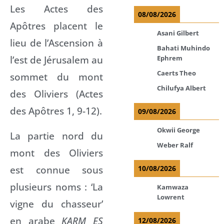
Les Actes des
08/08/2026
Apôtres placent le
Asani Gilbert
lieu de l’Ascension à
Bahati Muhindo
l’est de Jérusalem au
Ephrem
Caerts Theo
sommet du mont
Chilufya Albert
des Oliviers (Actes
des Apôtres 1, 9-12).
09/08/2026
Okwii George
La partie nord du
Weber Ralf
mont des Oliviers
est connue sous
10/08/2026
plusieurs noms : ‘La
Kamwaza
Lowrent
vigne du chasseur’
en arabe
KARM ES
12/08/2026