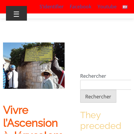
S’identifier
Facebook
Youtube
☰
Rechercher
Rechercher
Vivre
They
l’Ascension
preceded