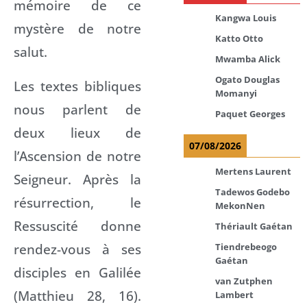
mémoire de ce
Kangwa Louis
mystère de notre
Katto Otto
salut.
Mwamba Alick
Ogato Douglas
Les textes bibliques
Momanyi
nous parlent de
Paquet Georges
deux lieux de
07/08/2026
l’Ascension de notre
Mertens Laurent
Seigneur. Après la
Tadewos Godebo
résurrection, le
MekonNen
Ressuscité donne
Thériault Gaétan
rendez-vous à ses
Tiendrebeogo
Gaétan
disciples en Galilée
van Zutphen
(Matthieu 28, 16).
Lambert