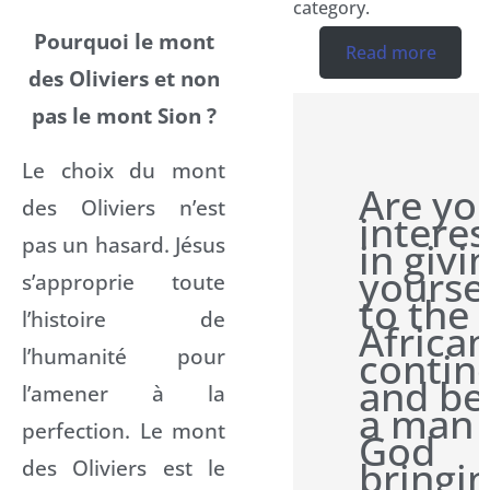
category.
Pourquoi le mont
Read more
des Oliviers et non
pas le mont Sion ?
Le choix du mont
Are yo
des Oliviers n’est
intere
pas un hasard. Jésus
in givi
yourse
s’approprie toute
to the
l’histoire de
Africa
l’humanité pour
contin
and be
l’amener à la
a man 
perfection. Le mont
God
bringi
des Oliviers est le