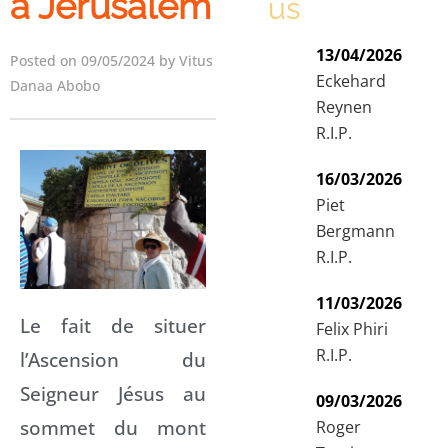
à Jérusalem
us
13/04/2026
Posted on 09/05/2024 by Vitus
Eckehard
Danaa Abobo
Reynen
R.I.P.
16/03/2026
Piet
Bergmann
R.I.P.
11/03/2026
Le fait de situer
Felix Phiri
R.I.P.
l’Ascension du
Seigneur Jésus au
09/03/2026
sommet du mont
Roger