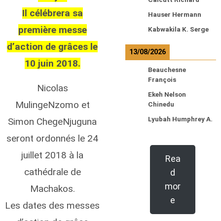
Il célébrera sa
Hauser Hermann
première messe
Kabwakila K. Serge
d’action de grâces le
13/08/2026
10 juin 2018.
Beauchesne
François
Nicolas
Ekeh Nelson
MulingeNzomo et
Chinedu
Lyubah Humphrey A.
Simon ChegeNjuguna
seront ordonnés le 24
juillet 2018 à la
Rea
cathédrale de
d
mor
Machakos.
e
Les dates des messes