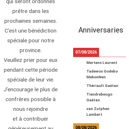
qui seront ordonnés
prêtre dans les
prochaines semaines.
Anniversaries
C’est une bénédiction
spéciale pour notre
province.
07/08/2026
Veuillez prier pour eux
Mertens Laurent
pendant cette période
Tadewos Godebo
MekonNen
spéciale de leur vie.
Thériault Gaétan
J’encourage le plus de
Tiendrebeogo
confrères possible à
Gaétan
nous rejoindre
van Zutphen
Lambert
et à contribuer
généreusement au
08/08/2026