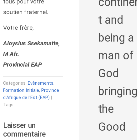
contine
tous pour votre
soutien fraternel.
t and
Votre frère,
being a
Aloysius Ssekamatte,
man of
M Afr.
Provincial EAP
God
Categories:
Evènements
,
bringing
Formation Initiale
,
Province
d'Afrique de l'Est (EAP)
|
Tags:
the
Good
Laisser un
commentaire