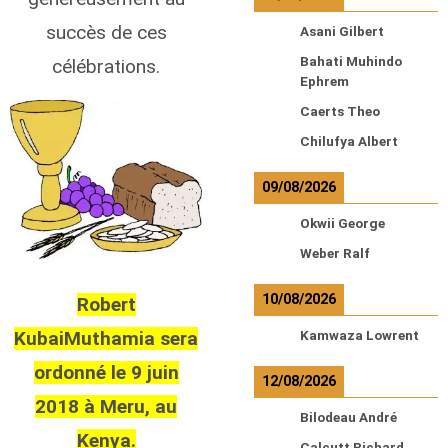
succès de ces
Asani Gilbert
Bahati Muhindo
célébrations.
Ephrem
Caerts Theo
Chilufya Albert
09/08/2026
Okwii George
Weber Ralf
10/08/2026
Robert
KubaiMuthamia sera
Kamwaza Lowrent
ordonné le 9 juin
12/08/2026
2018 à Meru, au
Bilodeau André
Kenya.
Calcutt Richard