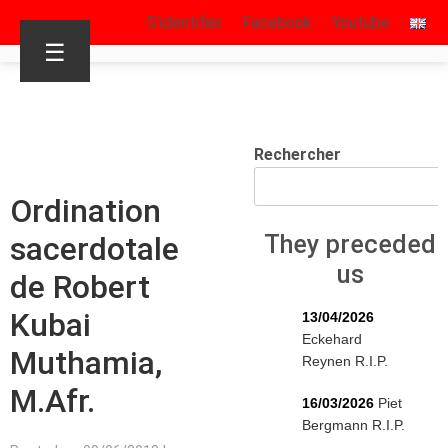
S’identifier
Facebook
Youtube
☰
Rechercher
Ordination
sacerdotale
They preceded
us
de Robert
Kubai
13/04/2026
Eckehard
Muthamia,
Reynen R.I.P.
M.Afr.
16/03/2026
Piet
Bergmann R.I.P.