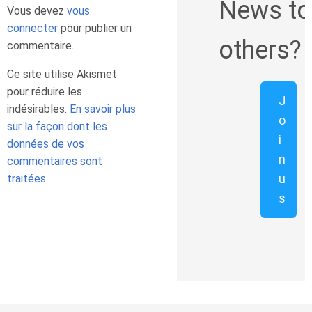
News to
Vous devez
vous
connecter
pour publier un
others?
commentaire.
Ce site utilise Akismet
pour réduire les
J
indésirables.
En savoir plus
o
sur la façon dont les
i
données de vos
n
commentaires sont
u
traitées
.
s