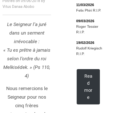
Posted on 09/06/2018 by
11/03/2026
Vitus Danaa Abobo
Felix Phiri R.I.P.
09/03/2026
Le Seigneur l’a juré
Roger Tessier
dans un serment
R.I.P.
irrévocable :
19/02/2026
Rudolf Kriegisch
« Tu es prêtre à jamais
R.I.P.
selon l’ordre du roi
Melkisédek. » (Ps 110,
4)
Rea
d
Nous remercions le
mor
Seigneur pour nos
e
cinq frères