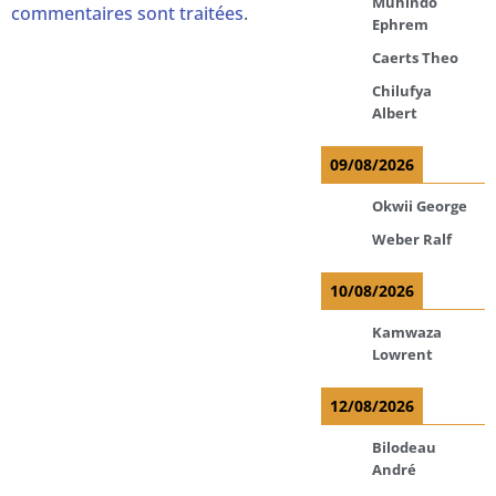
Muhindo
commentaires sont traitées
.
Ephrem
Caerts Theo
Chilufya
Albert
09/08/2026
Okwii George
Weber Ralf
10/08/2026
Kamwaza
Lowrent
12/08/2026
Bilodeau
André