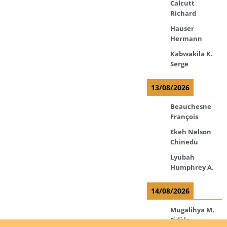
Calcutt
Richard
Hauser
Hermann
Kabwakila K.
Serge
13/08/2026
Beauchesne
François
Ekeh Nelson
Chinedu
Lyubah
Humphrey A.
14/08/2026
Mugalihya M.
Fidèle