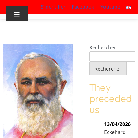
S’identifier
Facebook
Youtube
☰
Rechercher
Rechercher
They
preceded
us
13/04/2026
Eckehard