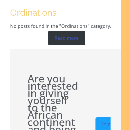
Ordinations
No posts found in the "Ordinations" category.
Read more
Are you
interested
in giving
yourself
to the
African
continent
Join
and being