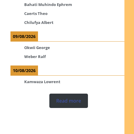
Bahati Muhindo Ephrem
Caerts Theo
Chilufya Albert
09/08/2026
Okwii George
Weber Ralf
10/08/2026
Kamwaza Lowrent
Read more