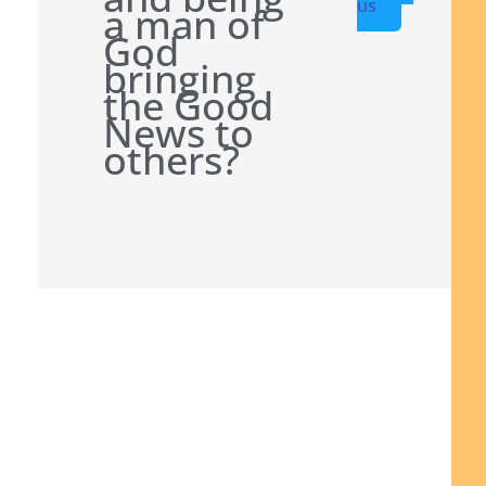
us
a man of
God
bringing
the Good
News to
others?