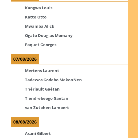
Kangwa Louis
Katto Otto
Mwamba Alick
Ogato Douglas Momanyi
Paquet Georges
07/08/2026
Mertens Laurent
Tadewos Godebo MekonNen
Thériault Gaétan
Tiendrebeogo Gaétan
van Zutphen Lambert
08/08/2026
Asani Gilbert